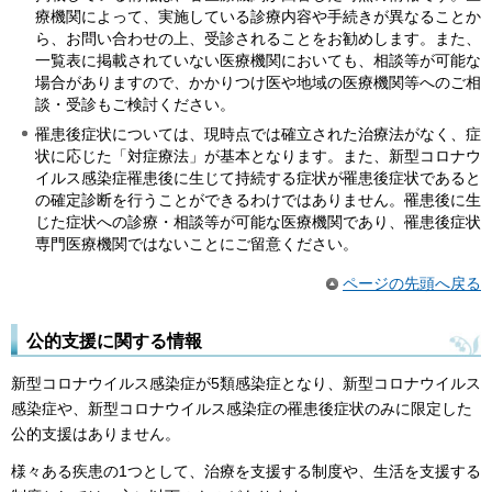
療機関によって、実施している診療内容や手続きが異なることか
ら、お問い合わせの上、受診されることをお勧めします。また、
一覧表に掲載されていない医療機関においても、相談等が可能な
場合がありますので、かかりつけ医や地域の医療機関等へのご相
談・受診もご検討ください。
罹患後症状については、現時点では確立された治療法がなく、症
状に応じた「対症療法」が基本となります。また、新型コロナウ
イルス感染症罹患後に生じて持続する症状が罹患後症状であると
の確定診断を行うことができるわけではありません。罹患後に生
じた症状への診療・相談等が可能な医療機関であり、罹患後症状
専門医療機関ではないことにご留意ください。
ページの先頭へ戻る
公的支援に関する情報
新型コロナウイルス感染症が5類感染症となり、新型コロナウイルス
感染症や、新型コロナウイルス感染症の罹患後症状のみに限定した
公的支援はありません。
様々ある疾患の1つとして、治療を支援する制度や、生活を支援する