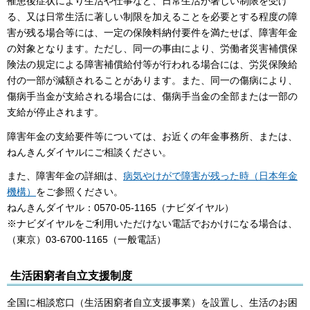
罹患後症状により生活や仕事など、日常生活が著しい制限を受け
る、又は日常生活に著しい制限を加えることを必要とする程度の障
害が残る場合等には、一定の保険料納付要件を満たせば、障害年金
の対象となります。ただし、同一の事由により、労働者災害補償保
険法の規定による障害補償給付等が行われる場合には、労災保険給
付の一部が減額されることがあります。また、同一の傷病により、
傷病手当金が支給される場合には、傷病手当金の全部または一部の
支給が停止されます。
障害年金の支給要件等については、お近くの年金事務所、または、
ねんきんダイヤルにご相談ください。
また、障害年金の詳細は、
病気やけがで障害が残った時（日本年金
機構）
をご参照ください。
ねんきんダイヤル：0570-05-1165（ナビダイヤル）
※ナビダイヤルをご利用いただけない電話でおかけになる場合は、
（東京）03-6700-1165（一般電話）
生活困窮者自立支援制度
全国に相談窓口（生活困窮者自立支援事業）を設置し、生活のお困