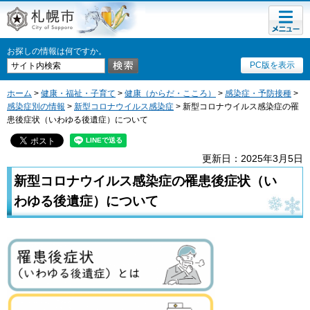
メニュ
札幌市
ー
お探しの情報は何ですか。
PC版を表示
ホーム
>
健康・福祉・子育て
>
健康（からだ・こころ）
>
感染症・予防接種
>
感染症別の情報
>
新型コロナウイルス感染症
> 新型コロナウイルス感染症の罹
患後症状（いわゆる後遺症）について
更新日：2025年3月5日
新型コロナウイルス感染症の罹患後症状（い
わゆる後遺症）について