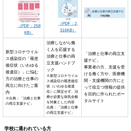
（PDF：2,
（PDF：258
316KB）
KB）
治療しながら働
く人を応援する
新型コロナウイル
「治療と仕事の両立支
治療と仕事の両
ス感染症の「罹患
援ナビ」
立支援ハンドブ
後症状（いわゆる
事業者の方、支援を受
ック
後遺症）」に悩む
ける働く方や、医療機
※新型コロナウイル
方の治療と仕事の
関・支援機関の方にと
ス感染症の罹患後症
両立に向けたご案
状（いわゆる後遺
って役立つ情報の提供
内
症）に限定せず、治
を目的に作られたポー
療が必要な病気全般
※出典：「治療と仕事
タルサイト
を対象とした内容
の両立支援ナビ」
出典：「治療と仕事
の両立支援ナビ」
学校に通われている方