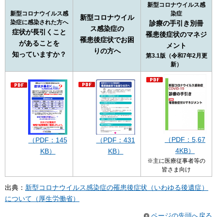
新型コロナウイルス感
新型コロナウイルス感
染症
新型コロナウイル
染症に感染された方へ
診療の手引き別冊
ス感染症の
症状が長引くこと
罹患後症状のマネジ
罹患後症状でお困
があることを
メント
りの方へ
知っていますか？
第3.1版（令和7年2月更
新）
（PDF：5,67
（PDF：145
（PDF：431
4KB）
KB）
KB）
※主に医療従事者等の
皆さま向け
出典：
新型コロナウイルス感染症の罹患後症状（いわゆる後遺症）
について（厚生労働省）
ページの先頭へ戻る