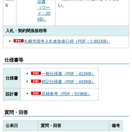
出書
6
い。
（ワー
ド：20
KB）
入札・契約関係規程等
札幌市競争入札参加者心得（PDF：1,891KB）
仕様書等
一般仕様書（PDF：412KB）
仕様書
特記仕様書（PDF：443KB）
見積参考（PDF：519KB）
設計書
質問・回答
公表日
質問・回答
備考