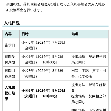
※開札後、落札候補者順位が1番となった入札参加者のみ入札参
加資格審査を行います。
入札日程
内容
日時
備考
令和6年（2024年）7月26日
告示日
（金曜日）
質問受
令和6年（2024年）8月2日
提出場所：契約担当部
付期限
（金曜日） 16時00分
局と同じ
質問回
令和6年（2024年）8月6日
回答：下記「質問・回
答期限
（火曜日）
答」にて公表
提出方法：郵送又は持
入札書
令和6年（2024年）8月20日
参
提出期
（火曜日） 16時00分
提出場所：契約担当部
限
局と同じ
開札場所：下水道河川