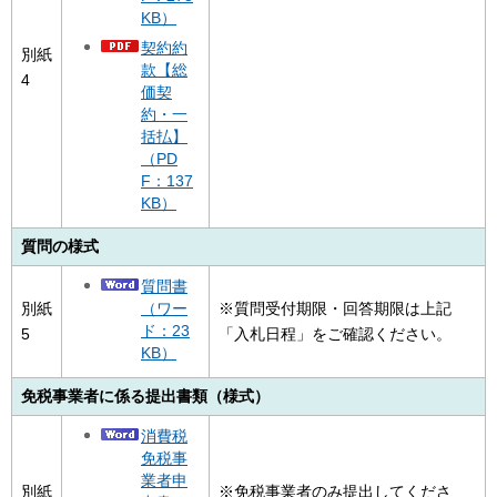
KB）
契約約
別紙
款【総
4
価契
約・一
括払】
（PD
F：137
KB）
質問の様式
質問書
（ワー
別紙
※質問受付期限・回答期限は上記
ド：23
5
「入札日程」をご確認ください。
KB）
免税事業者に係る提出書類（様式）
消費税
免税事
業者申
別紙
※免税事業者のみ提出してくださ