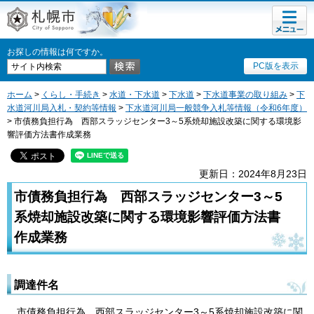
メニュ
札幌市
ー
お探しの情報は何ですか。
PC版を表示
ホーム
>
くらし・手続き
>
水道・下水道
>
下水道
>
下水道事業の取り組み
>
下
水道河川局入札・契約等情報
>
下水道河川局一般競争入札等情報（令和6年度）
> 市債務負担行為 西部スラッジセンター3～5系焼却施設改築に関する環境影
響評価方法書作成業務
更新日：2024年8月23日
市債務負担行為 西部スラッジセンター3～5
系焼却施設改築に関する環境影響評価方法書
作成業務
調達件名
市債務負担行為 西部スラッジセンター3～5系焼却施設改築に関