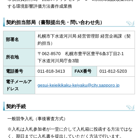
する環境影響評価方法書作成業務
契約担当部局（書類提出先・問い合わせ先）
札幌市下水道河川局 経営管理部 経営企画課（契
部署名
約担当）
〒062-8570 札幌市豊平区豊平6条3丁目2-1
所在地
下水道河川局庁舎3階
電話番号
011-818-3413
FAX番号
011-812-5203
電子メールア
gesui-keieikikaku-keiyaku@city.sapporo.jp
ドレス
契約手続
一般競争入札（事後審査方式）
※入札は入札参加者が一堂に介して入札箱に投函する方法ではな
く、期日までに入札書を提出していただく方法で行います。