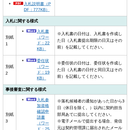
入札説明書（P
DF：777KB）
入札に関する様式
入札書
※入札書の日付は、入札書を作成し
（ワー
別紙
た日（入札書提出期限の日又はその
ド：22
1
前）を記載してください。
KB）
委任状
※委任状の日付は、委任状を作成し
（ワー
別紙
た日（入札書の日付と同日又はその
ド：19
2
前）を記載してください。
KB）
事後審査に関する様式
入札参
※落札候補者の通知があった日から3
加資格
日（休日を除く。）以内に契約担当
確認申
別紙
部局あてに提出してください。
請書
3
※電子メールで提出する場合、発信
（ワー
元は契約管理課に届出されたメール
ド：25