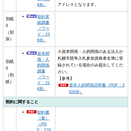
アドレスとなります。
KB）
契約実
別紙
績調書
3
（ワー
（別
ド：23
添）
KB）
※資本関係・人的関係のある法人が
資本関
札幌市競争入札参加資格者名簿に登
係・人
別紙
録されている場合のみ提出してくだ
的関係
3
調書
さい。
（別
（ワー
【参考】
紙）
ド：21
資本人的関係説明書（PDF：3
KB）
02KB）
契約に関すること
契約書
（案）
（PD
F：278