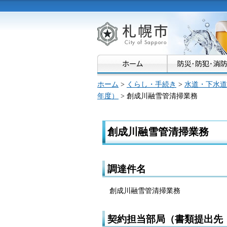
札幌市
ホーム
>
くらし・手続き
>
水道・下水道
年度）
> 創成川融雪管清掃業務
創成川融雪管清掃業務
調達件名
創成川融雪管清掃業務
契約担当部局（書類提出先