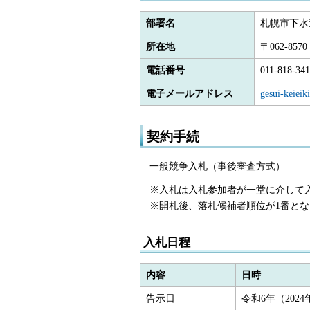
部署名
札幌市下水
所在地
〒062-8
電話番号
011-818-34
電子メールアドレス
gesui-keieik
契約手続
一般競争入札（事後審査方式）
※入札は入札参加者が一堂に介して
※開札後、落札候補者順位が1番と
入札日程
内容
日時
告示日
令和6年（202