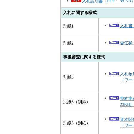
入札説明書（PDF：780KB
入札に関する様式
入札書
別紙1
委任状
別紙2
事後審査に関する様式
入札参
別紙3
（ワード
契約実
別紙3（別添）
23KB）
資本関
別紙3（別紙）
（ワード