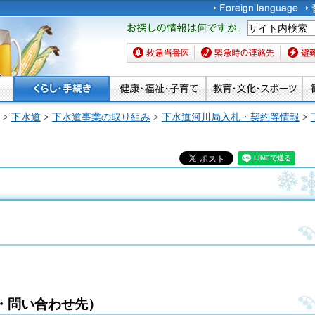
お探しの情報は何です
か。
救急当番医
緊急時の連絡先
避難場
>
下水道
>
下水道事業の取り組み
>
下水道河川局入札・契約等情報
>
・問い合わせ先）