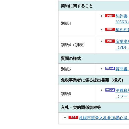
契約に関すること
契約書
305KB
別紙4
契約約款
産業廃
別紙4（別表）
（PDF
質問の様式
質問書
別紙5
免税事業者に係る提出書類（様式）
消費税
別紙6
（ワード
入札・契約関係規程等
札幌市競争入札参加者心得（PD