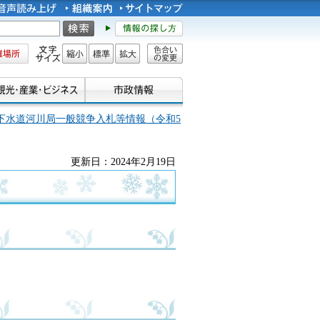
所
文字サイズ
縮小
標準
拡大
色合い
の変更
下水道河川局一般競争入札等情報（令和5
更新日：2024年2月19日