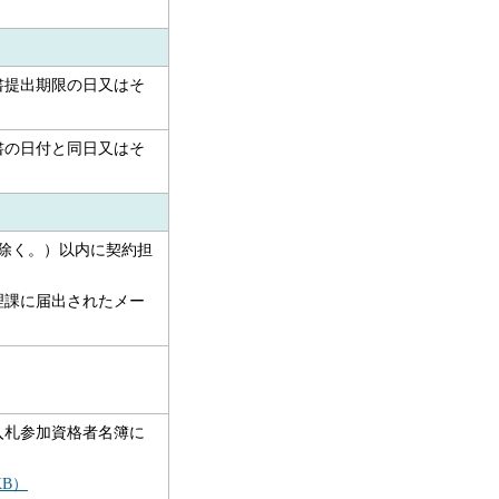
書提出期限の日又はそ
書の日付と同日又はそ
除く。）以内に契約担
理課に届出されたメー
入札参加資格者名簿に
KB）