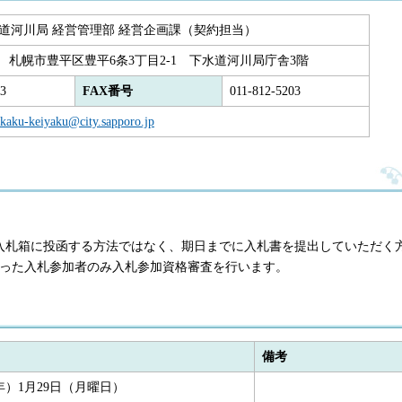
道河川局 経営管理部 経営企画課（契約担当）
570 札幌市豊平区豊平6条3丁目2-1 下水道河川局庁舎3階
13
FAX番号
011-812-5203
ikaku-keiyaku@city.sapporo.jp
入札箱に投函する方法ではなく、期日までに入札書を提出していただく
なった入札参加者のみ入札参加資格審査を行います。
備考
4年）1月29日（月曜日）