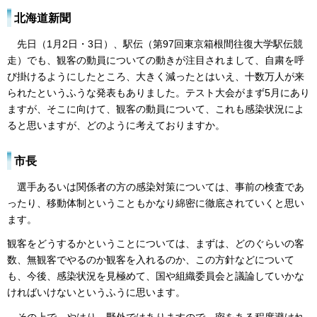
北海道新聞
先日（1月2日・3日）、駅伝（第97回東京箱根間往復大学駅伝競
走）でも、観客の動員についての動きが注目されまして、自粛を呼
び掛けるようにしたところ、大きく減ったとはいえ、十数万人が来
られたというふうな発表もありました。テスト大会がまず5月にあり
ますが、そこに向けて、観客の動員について、これも感染状況によ
ると思いますが、どのように考えておりますか。
市長
選手あるいは関係者の方の感染対策については、事前の検査であ
ったり、移動体制ということもかなり綿密に徹底されていくと思い
ます。
観客をどうするかということについては、まずは、どのぐらいの客
数、無観客でやるのか観客を入れるのか、この方針などについて
も、今後、感染状況を見極めて、国や組織委員会と議論していかな
ければいけないというふうに思います。
その上で、やはり、野外ではありますので、密をある程度避けれ