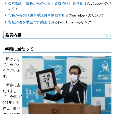
会見動画（市長からの話題・質疑応答）を見る
（YouTubeへのリ
ンク）
市長からの話題を手話付き動画で見る
(YouTubeへのリンク)
質疑応答を手話付き動画で見る
(YouTubeへのリンク)
発表内容
年頭に当たって
明けまし
ておめでと
うございま
す。
新春に当
たりまし
て、今年（2
021年）の
抱負、取り