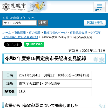
メニュ
札幌市
ー
お探しの情報は何ですか。
PC版を表示
ホーム
>
市政情報
>
市の概要
>
札幌市長のページ
>
市長記者会見
>
令和2年
（2020年）度記者会見記録
> 令和2年度第15回定例市長記者会見記録
更新日：2021年11月1日
令和2年度第15回定例市長記者会見記録
日時
2021年1月4日（月曜日）10時00分～10時19分
場所
市本庁舎12階1～3号会議室
記者数
18人
市長から下記の話題について発表しました