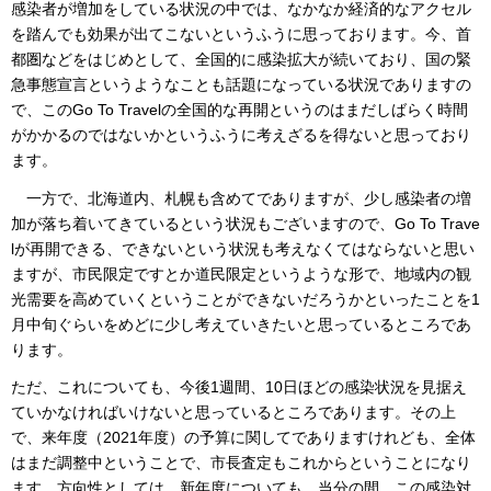
感染者が増加をしている状況の中では、なかなか経済的なアクセル
を踏んでも効果が出てこないというふうに思っております。今、首
都圏などをはじめとして、全国的に感染拡大が続いており、国の緊
急事態宣言というようなことも話題になっている状況でありますの
で、このGo To Travelの全国的な再開というのはまだしばらく時間
がかかるのではないかというふうに考えざるを得ないと思っており
ます。
一方で、北海道内、札幌も含めてでありますが、少し感染者の増
加が落ち着いてきているという状況もございますので、Go To Trave
lが再開できる、できないという状況も考えなくてはならないと思い
ますが、市民限定ですとか道民限定というような形で、地域内の観
光需要を高めていくということができないだろうかといったことを1
月中旬ぐらいをめどに少し考えていきたいと思っているところであ
ります。
ただ、これについても、今後1週間、10日ほどの感染状況を見据え
ていかなければいけないと思っているところであります。その上
で、来年度（2021年度）の予算に関してでありますけれども、全体
はまだ調整中ということで、市長査定もこれからということになり
ます。方向性としては、新年度についても、当分の間、この感染対