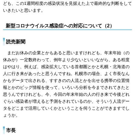
ども、この1週間程度の感染状況を見据えた上で最終的な判断をして
いきたいと思います。
新型コロナウイルス感染症への対応について（2）
読売新聞
まだお休みの企業とかもあると思いますけれども、年末年始（の
休みが）一定数終わって、例年より少ないといいながら、ある程度
はやはり、例えば、感染拡大している首都圏とかと札幌・北海道の
人に行き来があったと思うんですね。札幌市の場合、よく市長なん
かもデータで出される、すすきのの人流とかを出せる携帯の位置情
報とかのビッグ情報を使って、いろいろ分析を今までされてきたと
思うんですけれども、今、今回の年末年始の人の行き来で今後どれ
ぐらい感染者が増えると予測をされているのか、そういう人流デー
タをどこまで活用していくかということを伺うことができますでし
ょうか。
市長