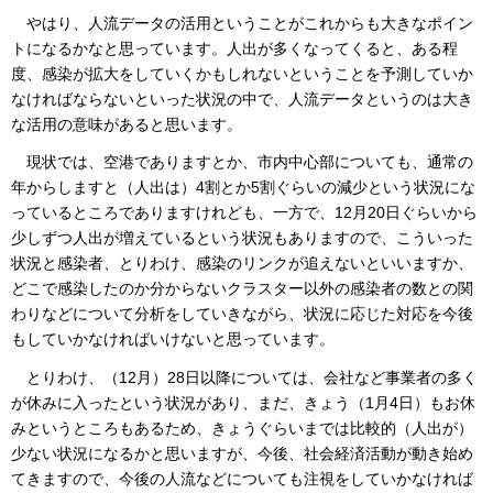
やはり、人流データの活用ということがこれからも大きなポイン
トになるかなと思っています。人出が多くなってくると、ある程
度、感染が拡大をしていくかもしれないということを予測していか
なければならないといった状況の中で、人流データというのは大き
な活用の意味があると思います。
現状では、空港でありますとか、市内中心部についても、通常の
年からしますと（人出は）4割とか5割ぐらいの減少という状況にな
っているところでありますけれども、一方で、12月20日ぐらいから
少しずつ人出が増えているという状況もありますので、こういった
状況と感染者、とりわけ、感染のリンクが追えないといいますか、
どこで感染したのか分からないクラスター以外の感染者の数との関
わりなどについて分析をしていきながら、状況に応じた対応を今後
もしていかなければいけないと思っています。
とりわけ、（12月）28日以降については、会社など事業者の多く
が休みに入ったという状況があり、まだ、きょう（1月4日）もお休
みというところもあるため、きょうぐらいまでは比較的（人出が）
少ない状況になるかと思いますが、今後、社会経済活動が動き始め
てきますので、今後の人流などについても注視をしていかなければ