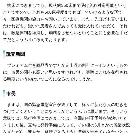
病床につきましても、現状約350床まで受け入れ対応可能という
ことですので、これを500床程度まで伸ばしていけるような形で、
今、医療機関の協力をお願いしています。また、先ほども言いまし
たけれども、疑いの患者さんであっても受け入れていただく、それ
は、救急体制を維持し、崩壊をさせないということにも必要な手だ
てだというふうに考えております。
読売新聞
プレミアム付き商品券ですとか定山渓の割引クーポンというもの
は、市民の関心も高いと思いますけれども、実際にこれを発行され
る時期というのはいつごろになるのでしょうか。
市長
まずは、国の緊急事態宣言が終了して、徐々に新たな人の動きを
つけていくということになろうかというふうに思います。そういう
意味では、発行準備につきましては、今回の補正予算を議決いただ
きました後、直ちに発行準備に入って、その後の6月とかの感染状況
を見ながら、速やかに発行できるように準備を進めていきたいとい