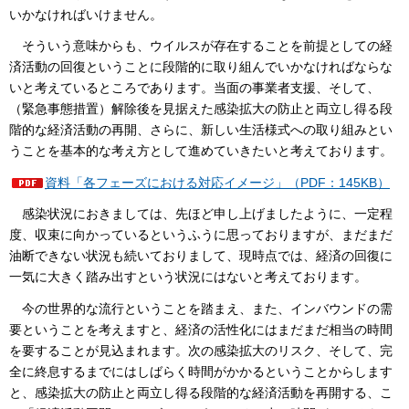
いかなければいけません。
そういう意味からも、ウイルスが存在することを前提としての経
済活動の回復ということに段階的に取り組んでいかなければならな
いと考えているところであります。当面の事業者支援、そして、
（緊急事態措置）解除後を見据えた感染拡大の防止と両立し得る段
階的な経済活動の再開、さらに、新しい生活様式への取り組みとい
うことを基本的な考え方として進めていきたいと考えております。
資料「各フェーズにおける対応イメージ」（PDF：145KB）
感染状況におきましては、先ほど申し上げましたように、一定程
度、収束に向かっているというふうに思っておりますが、まだまだ
油断できない状況も続いておりまして、現時点では、経済の回復に
一気に大きく踏み出すという状況にはないと考えております。
今の世界的な流行ということを踏まえ、また、インバウンドの需
要ということを考えますと、経済の活性化にはまだまだ相当の時間
を要することが見込まれます。次の感染拡大のリスク、そして、完
全に終息するまでにはしばらく時間がかかるということからします
と、感染拡大の防止と両立し得る段階的な経済活動を再開する、こ