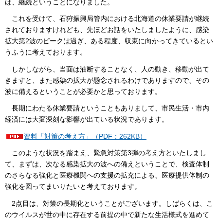
は、継続ということになりました。
これを受けて、石狩振興局管内における北海道の休業要請が継続
されておりますけれども、先ほどお話をいたしましたように、感染
拡大第2波のピークは過ぎ、ある程度、収束に向かってきているとい
うふうに考えております。
しかしながら、当面は油断することなく、人の動き、移動が出て
きますと、また感染の拡大が懸念されるわけでありますので、その
波に備えるということが必要かと思っております。
長期にわたる休業要請ということもありまして、市民生活・市内
経済には大変深刻な影響が出ている状況であります。
資料「対策の考え方」（PDF：262KB）
このような状況を踏まえ、緊急対策第3弾の考え方といたしまし
て、まずは、次なる感染拡大の波への備えということで、検査体制
のさらなる強化と医療機関への支援の拡充による、医療提供体制の
強化を図ってまいりたいと考えております。
2点目は、対策の長期化ということがございます。しばらくは、こ
のウイルスが世の中に存在する前提の中で新たな生活様式を進めて