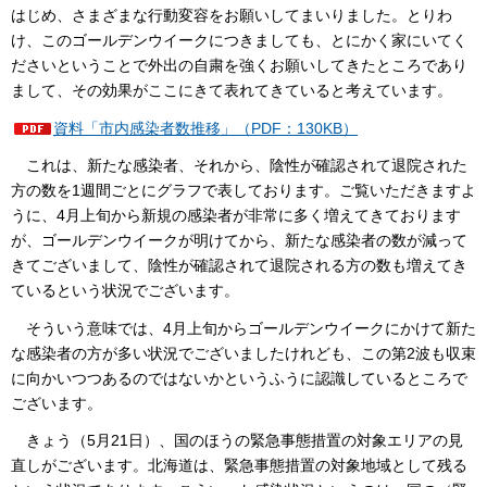
はじめ、さまざまな行動変容をお願いしてまいりました。とりわ
け、このゴールデンウイークにつきましても、とにかく家にいてく
ださいということで外出の自粛を強くお願いしてきたところであり
まして、その効果がここにきて表れてきていると考えています。
資料「市内感染者数推移」（PDF：130KB）
これは、新たな感染者、それから、陰性が確認されて退院された
方の数を1週間ごとにグラフで表しております。ご覧いただきますよ
うに、4月上旬から新規の感染者が非常に多く増えてきております
が、ゴールデンウイークが明けてから、新たな感染者の数が減って
きてございまして、陰性が確認されて退院される方の数も増えてき
ているという状況でございます。
そういう意味では、4月上旬からゴールデンウイークにかけて新た
な感染者の方が多い状況でございましたけれども、この第2波も収束
に向かいつつあるのではないかというふうに認識しているところで
ございます。
きょう（5月21日）、国のほうの緊急事態措置の対象エリアの見
直しがございます。北海道は、緊急事態措置の対象地域として残る