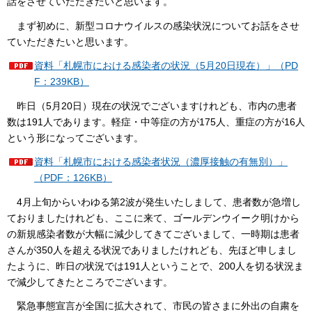
話をさせていただきたいと思います。
まず初めに、新型コロナウイルスの感染状況についてお話をさせ
ていただきたいと思います。
資料「札幌市における感染者の状況（5月20日現在）」（PD
F：239KB）
昨日（5月20日）現在の状況でございますけれども、市内の患者
数は191人であります。軽症・中等症の方が175人、重症の方が16人
という形になってございます。
資料「札幌市における感染者状況（濃厚接触の有無別）」
（PDF：126KB）
4月上旬からいわゆる第2波が発生いたしまして、患者数が急増し
ておりましたけれども、ここに来て、ゴールデンウイーク明けから
の新規感染者数が大幅に減少してきてございまして、一時期は患者
さんが350人を超える状況でありましたけれども、先ほど申しまし
たように、昨日の状況では191人ということで、200人を切る状況ま
で減少してきたところでございます。
緊急事態宣言が全国に拡大されて、市民の皆さまに外出の自粛を