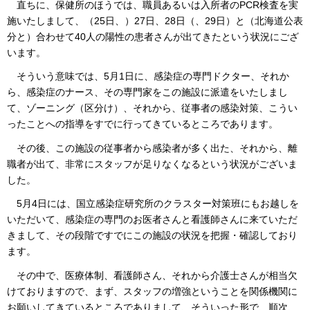
直ちに、保健所のほうでは、職員あるいは入所者のPCR検査を実
施いたしまして、（25日、）27日、28日（、29日）と（北海道公表
分と）合わせて40人の陽性の患者さんが出てきたという状況にござ
います。
そういう意味では、5月1日に、感染症の専門ドクター、それか
ら、感染症のナース、その専門家をこの施設に派遣をいたしまし
て、ゾーニング（区分け）、それから、従事者の感染対策、こうい
ったことへの指導をすでに行ってきているところであります。
その後、この施設の従事者から感染者が多く出た、それから、離
職者が出て、非常にスタッフが足りなくなるという状況がございま
した。
5月4日には、国立感染症研究所のクラスター対策班にもお越しを
いただいて、感染症の専門のお医者さんと看護師さんに来ていただ
きまして、その段階ですでにこの施設の状況を把握・確認しており
ます。
その中で、医療体制、看護師さん、それから介護士さんが相当欠
けておりますので、まず、スタッフの増強ということを関係機関に
お願いしてきているところでありまして、そういった形で、順次、