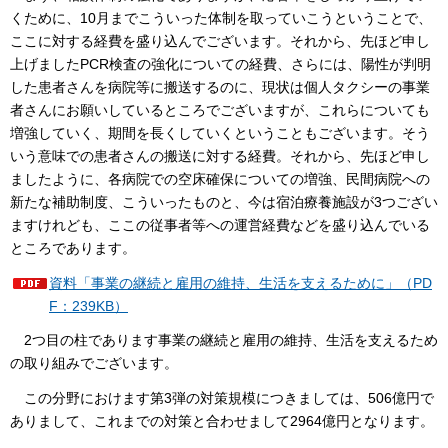
くために、10月までこういった体制を取っていこうということで、
ここに対する経費を盛り込んでございます。それから、先ほど申し
上げましたPCR検査の強化についての経費、さらには、陽性が判明
した患者さんを病院等に搬送するのに、現状は個人タクシーの事業
者さんにお願いしているところでございますが、これらについても
増強していく、期間を長くしていくということもございます。そう
いう意味での患者さんの搬送に対する経費。それから、先ほど申し
ましたように、各病院での空床確保についての増強、民間病院への
新たな補助制度、こういったものと、今は宿泊療養施設が3つござい
ますけれども、ここの従事者等への運営経費などを盛り込んでいる
ところであります。
資料「事業の継続と雇用の維持、生活を支えるために」（PD
F：239KB）
2つ目の柱であります事業の継続と雇用の維持、生活を支えるため
の取り組みでございます。
この分野におけます第3弾の対策規模につきましては、506億円で
ありまして、これまでの対策と合わせまして2964億円となります。