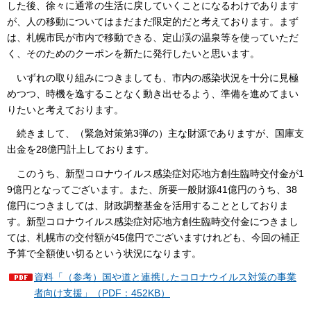
した後、徐々に通常の生活に戻していくことになるわけであります
が、人の移動についてはまだまだ限定的だと考えております。まず
は、札幌市民が市内で移動できる、定山渓の温泉等を使っていただ
く、そのためのクーポンを新たに発行したいと思います。
いずれの取り組みにつきましても、市内の感染状況を十分に見極
めつつ、時機を逸することなく動き出せるよう、準備を進めてまい
りたいと考えております。
続きまして、（緊急対策第3弾の）主な財源でありますが、国庫支
出金を28億円計上しております。
このうち、新型コロナウイルス感染症対応地方創生臨時交付金が1
9億円となってございます。また、所要一般財源41億円のうち、38
億円につきましては、財政調整基金を活用することとしておりま
す。新型コロナウイルス感染症対応地方創生臨時交付金につきまし
ては、札幌市の交付額が45億円でございますけれども、今回の補正
予算で全額使い切るという状況になります。
資料「（参考）国や道と連携したコロナウイルス対策の事業
者向け支援」（PDF：452KB）