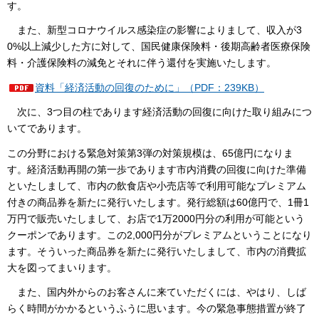
す。
また、新型コロナウイルス感染症の影響によりまして、収入が3
0%以上減少した方に対して、国民健康保険料・後期高齢者医療保険
料・介護保険料の減免とそれに伴う還付を実施いたします。
資料「経済活動の回復のために」（PDF：239KB）
次に、3つ目の柱であります経済活動の回復に向けた取り組みにつ
いてであります。
この分野における緊急対策第3弾の対策規模は、65億円になりま
す。経済活動再開の第一歩であります市内消費の回復に向けた準備
といたしまして、市内の飲食店や小売店等で利用可能なプレミアム
付きの商品券を新たに発行いたします。発行総額は60億円で、1冊1
万円で販売いたしまして、お店で1万2000円分の利用が可能という
クーポンであります。この2,000円分がプレミアムということになり
ます。そういった商品券を新たに発行いたしまして、市内の消費拡
大を図ってまいります。
また、国内外からのお客さんに来ていただくには、やはり、しば
らく時間がかかるというふうに思います。今の緊急事態措置が終了