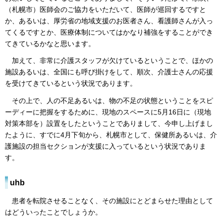
（札幌市）医師会のご協力をいただいて、医師が巡回するですと
か、あるいは、厚労省の地域支援のお医者さん、看護師さんが入っ
てくるですとか、医療体制についてはかなり補強をすることができ
てきているかなと思います。
加えて、非常に介護スタッフが欠けているということで、ほかの
施設あるいは、全国にも呼び掛けをして、順次、介護士さんの応援
を受けてきているという状況であります。
その上で、人の不足あるいは、物の不足の状態ということをスピ
ーディーに把握をするために、現地のスペースに5月16日に（現地
対策本部を）設置をしたということでありまして、今申し上げまし
たように、すでに4月下旬から、札幌市として、保健所あるいは、介
護施設の担当セクションが支援に入っているという状況でありま
す。
uhb
患者を転院させることなく、その施設にとどまらせた理由として
はどういったことでしょうか。