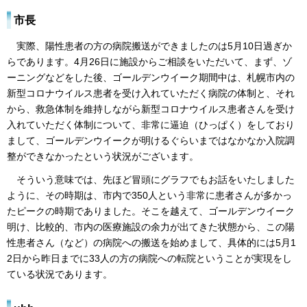
市長
実際、陽性患者の方の病院搬送ができましたのは5月10日過ぎか
らであります。4月26日に施設からご相談をいただいて、まず、ゾ
ーニングなどをした後、ゴールデンウイーク期間中は、札幌市内の
新型コロナウイルス患者を受け入れていただく病院の体制と、それ
から、救急体制を維持しながら新型コロナウイルス患者さんを受け
入れていただく体制について、非常に逼迫（ひっぱく）をしており
まして、ゴールデンウイークが明けるぐらいまではなかなか入院調
整ができなかったという状況がございます。
そういう意味では、先ほど冒頭にグラフでもお話をいたしました
ように、その時期は、市内で350人という非常に患者さんが多かっ
たピークの時期でありました。そこを越えて、ゴールデンウイーク
明け、比較的、市内の医療施設の余力が出てきた状態から、この陽
性患者さん（など）の病院への搬送を始めまして、具体的には5月1
2日から昨日までに33人の方の病院への転院ということが実現をし
ている状況であります。