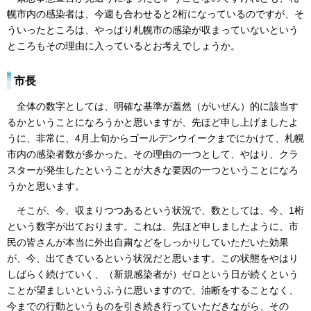
幌市内の感染者は、今週も合わせると2桁になっているのですが、そ
ういったところは、やっぱり札幌市の感染が収まっていないという
ところもその理由に入っているとお考えでしょうか。
市長
全体の数字としては、明確な基準が蓋然（がいぜん）的に該当す
るかということになろうかと思いますが、先ほど申し上げましたよ
うに、非常に、4月上旬からゴールデンウイークまでにかけて、札幌
市内の感染者数が多かった。その理由の一つとして、やはり、クラ
スターが発生したということが大きな要因の一つということになろ
うかと思います。
そこが、今、収まりつつあるという状況で、数としては、今、1桁
という数字が出ております。これは、先ほど申しましたように、市
民の皆さんが本当に外出自粛などをしっかりしていただいた効果
が、今、出てきているという状況だと思います。この状態をやはり
しばらく続けていく、（新規感染者が）ゼロという日が続くという
ことが望ましいというふうに思いますので、油断をすることなく、
今までの行動というものを引き続き行っていただきながら、その