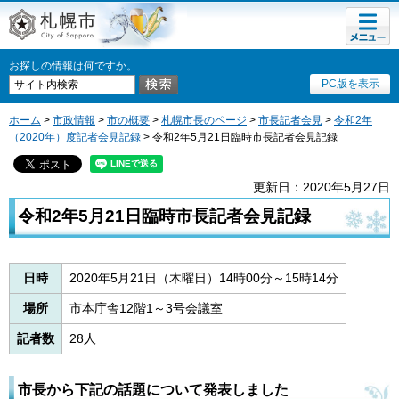
メニュ
札幌市
ー
お探しの情報は何ですか。
PC版を表示
ホーム
>
市政情報
>
市の概要
>
札幌市長のページ
>
市長記者会見
>
令和2年
（2020年）度記者会見記録
> 令和2年5月21日臨時市長記者会見記録
更新日：2020年5月27日
令和2年5月21日臨時市長記者会見記録
日時
2020年5月21日（木曜日）14時00分～15時14分
場所
市本庁舎12階1～3号会議室
記者数
28人
市長から下記の話題について発表しました