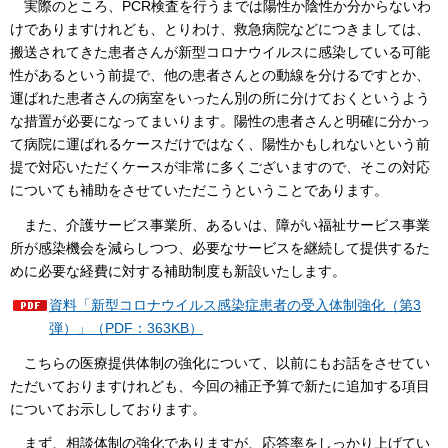
実際のところ、PCR検査を行うまでは陽性か陰性か分からないわ
けでありますけれども、とりわけ、救急病院などにつきましては、
搬送されてきた患者さんが新型コロナウイルスに感染している可能
性があるという前提で、他の患者さんとの動線を分けるですとか、
運ばれた患者さんの病室をいったん別の所に分けておくというよう
な措置が必要になってまいります。陽性の患者さんと明確に分かっ
て病院に運ばれるケースだけではなく、陽性かもしれないという前
提で対応いただくケースが非常に多くございますので、そこの対応
についても補助をさせていただこうということであります。
また、介護サービス事業所、あるいは、障がい福祉サービス事業
所が感染機会を減らしつつ、必要なサービスを継続して提供するた
めに必要な経費に対する補助制度も新設いたします。
資料「新型コロナウイルス感染症患者の受入体制強化（第3
弾）」（PDF：363KB）
こちらの医療提供体制の強化について、以前にもお話をさせてい
ただいておりますけれども、今回の補正予算で新たに追加する項目
についてお示ししております。
まず、相談体制の強化でありますが、応答率をしっかり上げてい