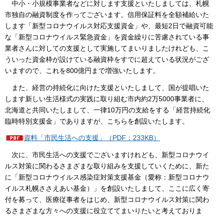
中小・小規模事業者などに対します支援といたしましては、札幌
市独自の融資制度を作ってございます。信用保証料を全額補給いた
します「新型コロナウイルス対応支援資金」や、最短2日で融資可能
な「新型コロナウイルス緊急資金」を資金繰りに苦慮されている事
業者さんに対しての支援として実施してまいりましたけれども、こ
ういった資金枠が設けている融資枠をすでに超えている状況がござ
いますので、これを800億円まで増強いたします。
また、経営の持続化に向けた支援といたしまして、国が提唱いた
します新しい生活様式の実践に取り組む市内約2万5000事業者に、
北海道と共同いたしまして、一律10万円の支給をする「経営持続化
臨時特別支援金」でありますが、こちらを創設いたします。
資料「市民生活への支援」（PDF：233KB）
次に、市民生活への支援でございますけれども、新型コロナウイ
ルス対策に関わるさまざまな取り組みを支援していくために、新た
に「新型コロナウイルス感染症対策支援基金（愛称：新型コロナウ
イルス札幌ささえあい基金）」を創設いたしまして、ここに広く寄
付を募って、医療従事者をはじめ、新型コロナウイルス対策に関わ
るさまざまな方々への支援に役立ててまいりたいと考えておりま