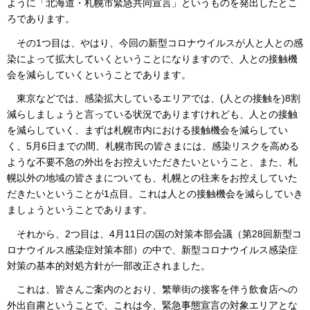
ように「北海道・札幌市緊急共同宣言」というものを発出したとこ
ろであります。
その1つ目は、やはり、今回の新型コロナウイルスが人と人との感
染によって拡大していくということになりますので、人との接触機
会を減らしていくということであります。
東京などでは、感染拡大しているエリアでは、(人との接触を)8割
減らしましょうと言っている状況でありますけれども、人との接触
を減らしていく、まずは札幌市内における接触機会を減らしてい
く、5月6日までの間、札幌市民の皆さまには、感染リスクを高める
ような不要不急の外出をお控えいただきたいということ、また、札
幌以外の地域の皆さまについても、札幌との往来をお控えしていた
だきたいということが1点目。これは人との接触機会を減らしていき
ましょうということであります。
それから、2つ目は、4月11日の国の対策本部会議（第28回新型コ
ロナウイルス感染症対策本部）の中で、新型コロナウイルス感染症
対策の基本的対処方針が一部改正されました。
これは、皆さんご案内のとおり、繁華街の接客を伴う飲食店への
外出自粛ということで、これは今、緊急事態宣言の対象エリアとな