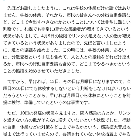
先ほどお話しましたように、これは学校の休業だけの話ではあり
ません。学校の休業、それから、市民の皆さんへの外出自粛要請な
ど、どこまで今出すべきなのかということについては非常に難しい
判断です。札幌でも非常に(新たな感染者が)増えてきているという
状況がありまして。4月9日の段階でリンクの追えない人の数が増え
てきているという状況がありましたので、先ほど言いましたよう
に、道との協議を始めました。この時には、学校の休業、あるい
は、分散登校という手法も含めて、人と人との接触をどれだけ控え
るか、市民への行動自粛要請も含めて、どこまでやるべきかという
ことの協議を始めさせていただきました。
ですから、早ければ、13日、その日は月曜日になりますので、金
曜日の10日にでも休校するしないという判断をしなければいけない
だろうということから、早ければ月曜日から休校にということを前
提に検討、準備していたというのは事実です。
ただ、10日の発症の状況を見ますと、院内感染の方とか、リンク
を追えない方の数がそんなに増えていないという状況でした。行動
の自粛・休業などの対策をどこまでやるかという、感染拡大警戒地
域までは行っていませんので、要請されていない休校措置までやる