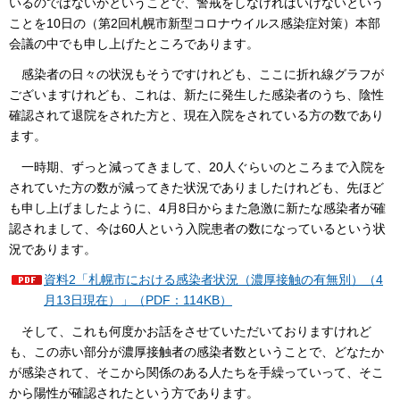
いるのではないかということで、警戒をしなければいけないという
ことを10日の（第2回札幌市新型コロナウイルス感染症対策）本部
会議の中でも申し上げたところであります。
感染者の日々の状況もそうですけれども、ここに折れ線グラフが
ございますけれども、これは、新たに発生した感染者のうち、陰性
確認されて退院をされた方と、現在入院をされている方の数であり
ます。
一時期、ずっと減ってきまして、20人ぐらいのところまで入院を
されていた方の数が減ってきた状況でありましたけれども、先ほど
も申し上げましたように、4月8日からまた急激に新たな感染者が確
認されまして、今は60人という入院患者の数になっているという状
況であります。
資料2「札幌市における感染者状況（濃厚接触の有無別）（4
月13日現在）」（PDF：114KB）
そして、これも何度かお話をさせていただいておりますけれど
も、この赤い部分が濃厚接触者の感染者数ということで、どなたか
が感染されて、そこから関係のある人たちを手繰っていって、そこ
から陽性が確認されたという方であります。