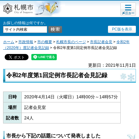
メニュ
札幌市
ー
お探しの情報は何ですか。
PC版を表示
ホーム
>
市政情報
>
市の概要
>
札幌市長のページ
>
市長記者会見
>
令和2年
（2020年）度記者会見記録
> 令和2年度第1回定例市長記者会見記録
更新日：2021年11月1日
令和2年度第1回定例市長記者会見記録
日時
2020年4月14日（火曜日）14時00分～14時57分
場所
記者会見室
記者数
24人
市長から下記の話題について発表しました