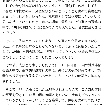
お願いをすることと併せて、どこまでやるべきなのか、ここは慎重
にしていかなければいけないということ。例えば、休校にしても、
いきなり休校なのか、分散登校なのかということも含めて議論を始
めましたけれども、いったん、札幌市としては休校にしたいという
思いを持っていましたが、道との調整、最終的には知事との調整の
中で、10日の朝までには決着ができませんでした、合意に至りませ
んでした。
そこで、先ほど申しましたように、知事との合意ができていない
以上、それを発出することができないというふうに判断をいたしま
して、10日の本部会議では、準備をしてください、休業の準備にと
どめましょうということにしたところであります。
その後、先ほども申しましたように、11日の日に、国の対策本部
会議の中で、基本的対処方針の中に、先ほどの夜の部分ですね、繁
華街の接客を伴う飲食店への外出、こういったものが新たに追加を
されました。
そこで、11日の夜にこれが追加をされましたので、この対処方針
の変更を受けて、12日の日に知事とあらためて全体をどのようにや
っていきましょうかということを協議して、休校も含めてでありま