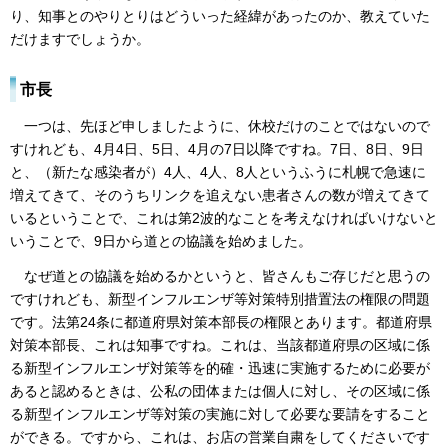
り、知事とのやりとりはどういった経緯があったのか、教えていた
だけますでしょうか。
市長
一つは、先ほど申しましたように、休校だけのことではないので
すけれども、4月4日、5日、4月の7日以降ですね。7日、8日、9日
と、（新たな感染者が）4人、4人、8人というふうに札幌で急速に
増えてきて、そのうちリンクを追えない患者さんの数が増えてきて
いるということで、これは第2波的なことを考えなければいけないと
いうことで、9日から道との協議を始めました。
なぜ道との協議を始めるかというと、皆さんもご存じだと思うの
ですけれども、新型インフルエンザ等対策特別措置法の権限の問題
です。法第24条に都道府県対策本部長の権限とあります。都道府県
対策本部長、これは知事ですね。これは、当該都道府県の区域に係
る新型インフルエンザ対策等を的確・迅速に実施するために必要が
あると認めるときは、公私の団体または個人に対し、その区域に係
る新型インフルエンザ等対策の実施に対して必要な要請をすること
ができる。ですから、これは、お店の営業自粛をしてくださいです