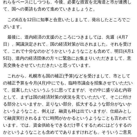
れらをベースにしつつも、今後、必要な措置を北海道と市が連携し
て、国への要請も含めて進めていきましょうと。
この6点を12日に知事と合意いたしまして、発出したところでご
ざいます。
最後に、道内経済の支援のところにつきましては、先週（4月7
日）、閣議決定されて、国の経済対策が出されました。それを受け
て、これで十分なのかどうかというようなことも含めて、明日(4月1
5日)、道内の経済団体の方々に緊急にお集まりいただきまして、意
見交換をさせていただきたいと思っています。
これから、札幌市も国の補正(予算)などを受けまして、市として
の補正予算を今月(4月)中にでも、臨時市議会を招集させていただい
て、提案したいというふうに思ってますが、その中に盛り込む内容
として、まずは国の経済対策の状況を見ていただいて、そこに付け
る部分といいますか、足りない部分、拡大するような部分がないか
というようなこと。例えば、融資も枠は出ていますが、仕組みとし
て融資実行されるまでに時間がかかるというようなことも言われて
います。では、資金供給をできるだけ早くするためにはどうするの
かというようなことも含めてでありますけれども、そういうご意見