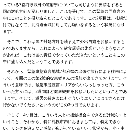
っている7都府県以外の道府県についても同じように要請をすると、
国の対処方針が変わりました。これを受けて、この緊急共同宣言の
中にこのことを盛り込んだところであります。この2項目は、札幌だ
けではなくて、北海道全域に対してお願いをするという状況になり
ます。
そこで、これは国の対処方針を踏まえて外出自粛をお願いするも
のでありますから、これによって飲食店等の休業というようなこと
があれば、これは国の責任でやっていただきたいということをこの
中に盛り込んだということであります。
それから、緊急事態宣言地域7都府県の出張や旅行による往来によ
って、今回のこの第2波的な患者さんの増加が出てきております。そ
ういう意味では、緊急事態宣言エリアからいらっしゃった方、こう
いった方々には、2週間ほど健康観察をお願いしたいということであ
ります。そして、道民の皆さまにもそういうエリアにはできるだけ
行かないでくださいというのがこの3つ目であります。
そして、4つ目は、こういう人との接触機会をできるだけ減らすと
いうこと、それから、特に札幌市内におきましては、特定できな
い、リンクを追えない感染が広がっているという状況から、小・中