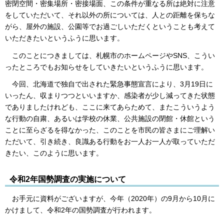
密閉空間・密集場所・密接場面、この条件が重なる所は絶対に注意
をしていただいて、それ以外の所については、人との距離を保ちな
がら、屋外の施設、公園等でお過ごしいただくということも考えて
いただきたいというふうに思います。
このことにつきましては、札幌市のホームページやSNS、こうい
ったところでもお知らせをしていきたいというふうに思います。
今回、北海道で独自で出された緊急事態宣言により、3月19日に
いったん、収まりつつといいますか、感染者が少し減ってきた状態
でありましたけれども、ここに来てあらためて、またこういうよう
な行動の自粛、あるいは学校の休業、公共施設の閉館・休館という
ことに至らざるを得なかった、このことを市民の皆さまにご理解い
ただいて、引き続き、良識ある行動をお一人お一人が取っていただ
きたい、このように思います。
令和2年国勢調査の実施について
お手元に資料がございますが、今年（2020年）の9月から10月に
かけまして、令和2年の国勢調査が行われます。