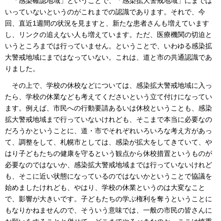
「感染確認地域」ということで、「感染拡大警戒地域」にまでは
いっていないというのがこれまでの認識であります。それで、今
回、直近1週間の状況を見ますと、新たな患者さんも増えています
し、リンクの追えない人も増えています。ただ、医療機関の切迫と
いうところまでは行っていません。ということで、いわゆる感染拡
大警戒地域にまではなっていない。これは、道と市の共通認識であ
りました。
その上で、学校の休校などについては、感染拡大警戒地域に入っ
たら、学校の休業なども考えてくださいという立て付けになってい
ます。例えば、市民への行動要請あるいは休校ということも、感染
拡大警戒地域まで行っていないけれども、そこまで本当に必要なの
だろうかということに、道・市でそれぞれいろいろな考え方があっ
て、調整をして、札幌市としては、感染が拡大をしてきていて、や
はり子どもたちの健康を守るという観点から休校措置というものが
必要なのではないか、感染拡大警戒地域までは行っていないけれど
も、そこに近い状態になっているのではないかということで協議を
始めましたけれども、やはり、学校の休業というのは大変なこと
で、影響が大きいです。子どもたちの学ぶ権利を奪うということに
もなりかねませんので、そういう意味では、一般の市民の皆さんに