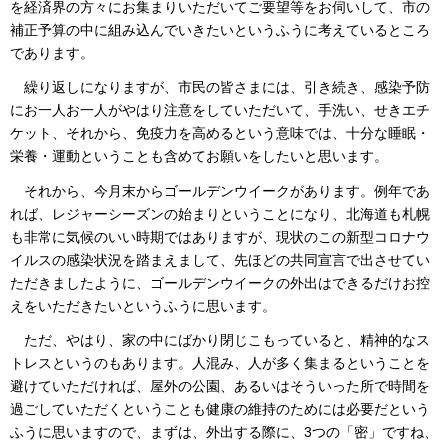
を経済界の方々にお集まりいただいてご要望等をお伺いして、市の
補正予算の中に組み込んでいきたいというふうに考えているところ
であります。
繰り返しになりますが、市民の皆さまには、引き続き、感染予防
にお一人お一人がやはり注意をしていただいて、手洗い、せきエチ
ケット、それから、免疫力を高めるという意味では、十分な睡眠・
栄養・運動ということも含めてお願いをしたいと思います。
それから、今月末からゴールデンウイークがあります。例年であ
れば、レジャーシーズンの始まりということになり、北海道も札幌
も非常に気候のいい時期ではありますが、現状のこの新型コロナウ
イルスの感染状況を踏まえまして、先ほどの共同宣言で出させてい
ただきましたように、ゴールデンウイークの外出はできるだけお控
えをいただきたいというふうに思います。
ただ、やはり、家の中にばかり閉じこもっていると、精神的なス
トレスというのもあります。人混み、人が多く集まるということを
避けていただければ、屋外の公園、あるいはそういった所で時間を
過ごしていただくということも健康の維持のためには必要だという
ふうに思いますので、まずは、外出する際に、3つの「密」ですね、