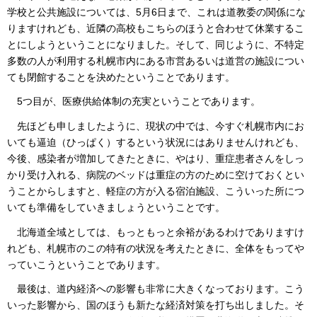
学校と公共施設については、5月6日まで、これは道教委の関係にな
りますけれども、近隣の高校もこちらのほうと合わせて休業するこ
とにしようということになりました。そして、同じように、不特定
多数の人が利用する札幌市内にある市営あるいは道営の施設につい
ても閉館することを決めたということであります。
5つ目が、医療供給体制の充実ということであります。
先ほども申しましたように、現状の中では、今すぐ札幌市内にお
いても逼迫（ひっぱく）するという状況にはありませんけれども、
今後、感染者が増加してきたときに、やはり、重症患者さんをしっ
かり受け入れる、病院のベッドは重症の方のために空けておくとい
うことからしますと、軽症の方が入る宿泊施設、こういった所につ
いても準備をしていきましょうということです。
北海道全域としては、もっともっと余裕があるわけでありますけ
れども、札幌市のこの特有の状況を考えたときに、全体をもってや
っていこうということであります。
最後は、道内経済への影響も非常に大きくなっております。こう
いった影響から、国のほうも新たな経済対策を打ち出しました。そ