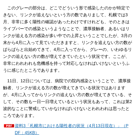
このグレーの部分は、どこでどういう形で感染したのかが特定で
きない、リンクが追えないという方の数でありまして、札幌では3
月、非常に多く陽性の確認があったわけですけれども、そのときは
ライブバーでの感染というようなことで、濃厚接触者、あるいはリ
ンクが追える方の感染が多い中での上昇ということでしたが、3月の
末から4月に入って見ていただきますと、リンクを追えない方の数が
ぱらぱらと出始めてきて、4月に入ってから、グレーの、いわゆるリ
ンクの追えない方の数が増えてきていたという状況です。ここが、
非常にわれわれも危機感を持って対応しなければいけないというふ
うに感じたところであります。
11日、12日については、病院での院内感染ということで、濃厚接
触者、リンクが追える方の数が増えてきている状況ではあります
が、4月に入ってからリンクの追えない方の数が増えてきている、そ
して、その数も一日一日増えているという状況もあって、これは第2
波的なことに警戒していかなければいけないとわれわれは思ったと
ころであります。
資料3「札幌市における陽性者の状況（4月13日現在）」（P
DF：45KB）