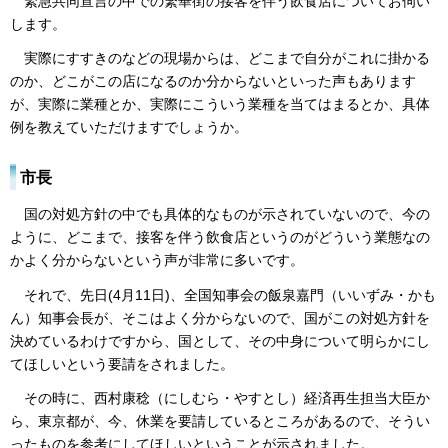
緊急共同宣言の中での繁華街の接客を伴う飲食店についてお伺い
します。
実際にすすきのなどの現場からは、どこまで自分がこれに掛かる
のか、どこがこの店になるのか分からないといった声もあります
が、実際に業種とか、実際にこういう業種を当てはまるとか、具体
例を教えていただけますでしょうか。
市長
国の対処方針の中でも具体的なものが示されていないので、今の
ように、どこまで、接客を伴う飲食店というのがどういう業態なの
かよく分からないという声が非常に多いです。
それで、先日(4月11日)、全国知事会の飯泉嘉門（いいずみ・かも
ん）知事会長が、そこはよく分からないので、国がこの対処方針を
決めているわけですから、国として、その中身について明らかにし
てほしいという要請をされました。
その時に、西村康稔（にしむら・やすとし）経済再生担当大臣か
ら、東京都が、今、休業を要請しているところがあるので、そうい
ったものを参考にしてほしいということが示されました。