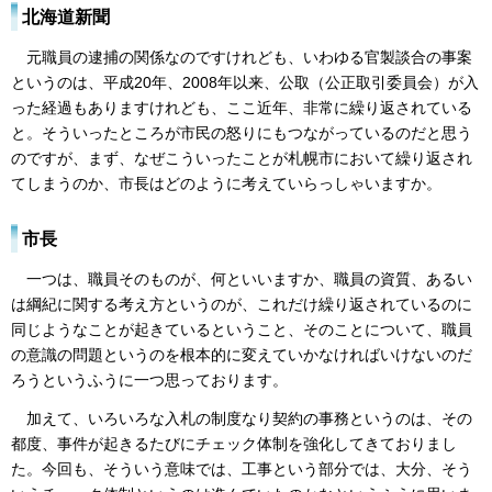
北海道新聞
元職員の逮捕の関係なのですけれども、いわゆる官製談合の事案
というのは、平成20年、2008年以来、公取（公正取引委員会）が入
った経過もありますけれども、ここ近年、非常に繰り返されている
と。そういったところが市民の怒りにもつながっているのだと思う
のですが、まず、なぜこういったことが札幌市において繰り返され
てしまうのか、市長はどのように考えていらっしゃいますか。
市長
一つは、職員そのものが、何といいますか、職員の資質、あるい
は綱紀に関する考え方というのが、これだけ繰り返されているのに
同じようなことが起きているということ、そのことについて、職員
の意識の問題というのを根本的に変えていかなければいけないのだ
ろうというふうに一つ思っております。
加えて、いろいろな入札の制度なり契約の事務というのは、その
都度、事件が起きるたびにチェック体制を強化してきておりまし
た。今回も、そういう意味では、工事という部分では、大分、そう