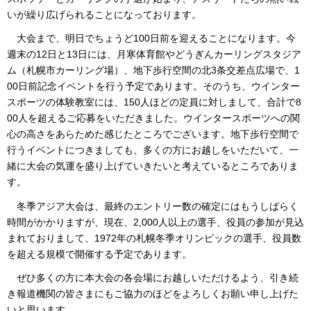
いが繰り広げられることになっております。
大会まで、明日でちょうど100日前を迎えることになります。今
週末の12日と13日には、月寒体育館やどうぎんカーリングスタジア
ム（札幌市カーリング場）、地下歩行空間の北3条交差点広場で、1
00日前記念イベントを行う予定であります。そのうち、ウインター
スポーツの体験教室には、150人ほどの定員に対しまして、合計で8
00人を超えるご応募をいただきました。ウインタースポーツへの関
心の高さをあらためた感じたところでございます。地下歩行空間で
行うイベントにつきましても、多くの方にお越しをいただいて、一
緒に大会の気運を盛り上げていきたいと考えているところでありま
す。
冬季アジア大会は、最終のエントリー数の確定にはもうしばらく
時間がかかりますが、現在、2,000人以上の選手、役員の参加が見込
まれておりまして、1972年の札幌冬季オリンピックの選手、役員数
を超える規模で開催する予定であります。
ぜひ多くの方に本大会の各会場にお越しいただけるよう、引き続
き報道機関の皆さまにもご協力のほどをよろしくお願い申し上げた
いと思います。