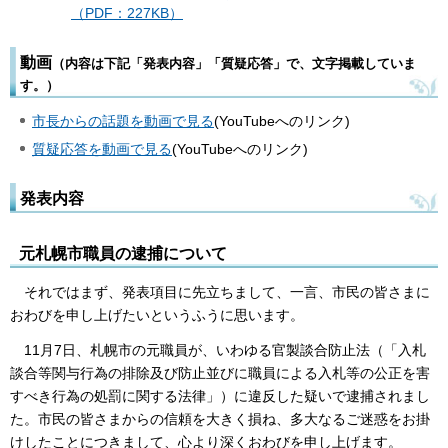
（PDF：227KB）
動画
（内容は下記「発表内容」「質疑応答」で、文字掲載していま
す。）
市長からの話題を動画で見る
(YouTubeへのリンク)
質疑応答を動画で見る
(YouTubeへのリンク)
発表内容
元札幌市職員の逮捕について
それではまず、発表項目に先立ちまして、一言、市民の皆さまに
おわびを申し上げたいというふうに思います。
11月7日、札幌市の元職員が、いわゆる官製談合防止法（「入札
談合等関与行為の排除及び防止並びに職員による入札等の公正を害
すべき行為の処罰に関する法律」）に違反した疑いで逮捕されまし
た。市民の皆さまからの信頼を大きく損ね、多大なるご迷惑をお掛
けしたことにつきまして、心より深くおわびを申し上げます。