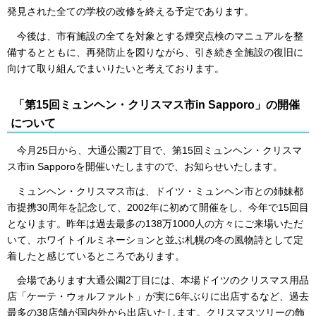
発見された全ての学校の改修を終える予定であります。
今後は、市有施設の全てを対象とする煙突点検のマニュアルを整
備するとともに、再発防止を図りながら、引き続き全施設の復旧に
向けて取り組んでまいりたいと考えております。
「第15回ミュンヘン・クリスマス市in Sapporo」の開催
について
今月25日から、大通公園2丁目で、第15回ミュンヘン・クリスマ
ス市in Sapporoを開催いたしますので、お知らせいたします。
ミュンヘン・クリスマス市は、ドイツ・ミュンヘン市との姉妹都
市提携30周年を記念して、2002年に初めて開催をし、今年で15回目
となります。昨年は過去最多の138万1000人の方々にご来場いただ
いて、ホワイトイルミネーションと並ぶ札幌の冬の風物詩として定
着したと感じているところであります。
会場であります大通公園2丁目には、本場ドイツのクリスマス用品
店「ケーテ・ウォルファルト」が実に6年ぶりに出店するなど、過去
最多の38店舗が国内外から出店いたします。クリスマスツリーの飾