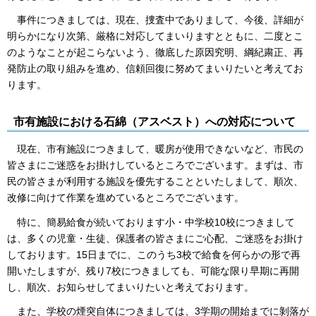
事件につきましては、現在、捜査中でありまして、今後、詳細が
明らかになり次第、厳格に対応してまいりますとともに、二度とこ
のようなことが起こらないよう、徹底した原因究明、綱紀粛正、再
発防止の取り組みを進め、信頼回復に努めてまいりたいと考えてお
ります。
市有施設における石綿（アスベスト）への対応について
現在、市有施設につきまして、暖房が使用できないなど、市民の
皆さまにご迷惑をお掛けしているところでございます。まずは、市
民の皆さまが利用する施設を優先することといたしまして、順次、
改修に向けて作業を進めているところでございます。
特に、簡易給食が続いております小・中学校10校につきまして
は、多くの児童・生徒、保護者の皆さまにご心配、ご迷惑をお掛け
しております。15日までに、このうち3校で給食を何らかの形で再
開いたしますが、残り7校につきましても、可能な限り早期に再開
し、順次、お知らせしてまいりたいと考えております。
また、学校の煙突自体につきましては、3学期の開始までに剝落が