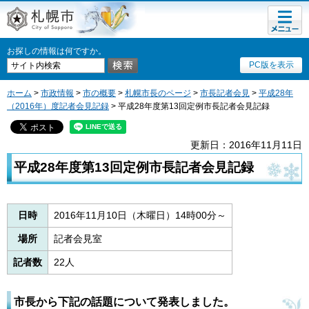
メニュ
札幌市
ー
お探しの情報は何ですか。
PC版を表示
ホーム
>
市政情報
>
市の概要
>
札幌市長のページ
>
市長記者会見
>
平成28年
（2016年）度記者会見記録
> 平成28年度第13回定例市長記者会見記録
更新日：2016年11月11日
平成28年度第13回定例市長記者会見記録
日時
2016年11月10日（木曜日）14時00分～
場所
記者会見室
記者数
22人
市長から下記の話題について発表しました。