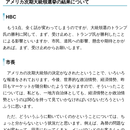
アメリカ次期大統領選挙の結果について
HBC
もう1点、全く話が変わってしまうのですが、大統領選のトランプ
氏の勝利に関して、まず、受け止めと、トランプ氏が勝利したこと
による影響といいますか、市民、道民への影響、懸念や期待とかが
あれば。まず、受け止めからお願いします。
市長
アメリカの次期大統領の決定がなされたということで、いろいろ
な報道をされております。今後、世界的な政治情勢、経済情勢、昨
日もマーケットが随分動いたようでありますので、そういったこと
については、私ども、一地方自治体としても、経済情勢とか政治情
勢というのは関心を持って見ていかなければいけないだろうという
ふうに思います。
ただ、どういうふうに動いていくのかということについては、ち
ょっと分からないという状況だと思います。例えば、為替の問題な
どが変わって、円高になってくると、インバウンドのお客さんへの