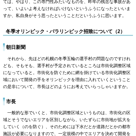
ては、やはり、この専門性みたいなものを、昨年の残念な事故があ
って、いよいよ考えなければいけないというふうになったといいま
すか、私自身がそう思ったということだというふうに思います。
冬季オリンピック・パラリンピック招致について（2）
朝日新聞
それから、先ほどの札幌の冬季五輪の選手村の問題なのですけれ
ども、そもそも、選手村が予定されているところは市街化調整区域
になっていると。市街化を防ぐために網を掛けている市街化調整区
域において開発の手をオリンピックを理由に入れていくということ
の是非について、市長はどのようにお考えでいらっしゃいますか。
市長
一般的な形でいくと、市街化調整区域というものは、市街化の区
域とそうでないエリアを区別しながら、いたずらに市街地が拡大を
していく（のを防ぐ）、そのためには下水だとか道路だとかの都市
施設が必要になりますので、一定規模の中でエリアを決めて開発を