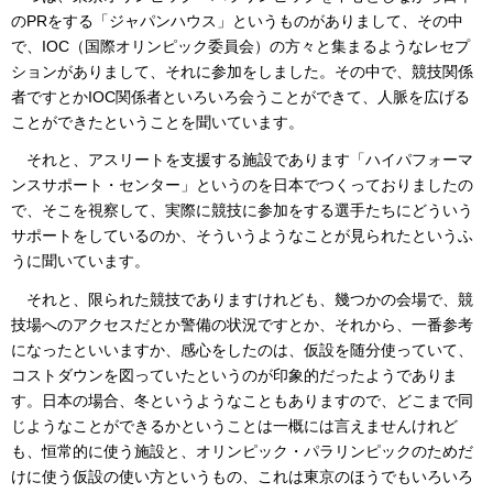
のPRをする「ジャパンハウス」というものがありまして、その中
で、IOC（国際オリンピック委員会）の方々と集まるようなレセプ
ションがありまして、それに参加をしました。その中で、競技関係
者ですとかIOC関係者といろいろ会うことができて、人脈を広げる
ことができたということを聞いています。
それと、アスリートを支援する施設であります「ハイパフォーマ
ンスサポート・センター」というのを日本でつくっておりましたの
で、そこを視察して、実際に競技に参加をする選手たちにどういう
サポートをしているのか、そういうようなことが見られたというふ
うに聞いています。
それと、限られた競技でありますけれども、幾つかの会場で、競
技場へのアクセスだとか警備の状況ですとか、それから、一番参考
になったといいますか、感心をしたのは、仮設を随分使っていて、
コストダウンを図っていたというのが印象的だったようでありま
す。日本の場合、冬というようなこともありますので、どこまで同
じようなことができるかということは一概には言えませんけれど
も、恒常的に使う施設と、オリンピック・パラリンピックのためだ
けに使う仮設の使い方というもの、これは東京のほうでもいろいろ