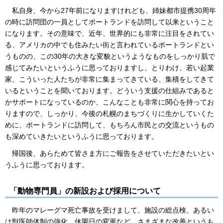
私自身、今から27年前になりますけれども、姉妹都市提携30周年
の時に訪問団の一員としてポートランドを訪問して以来ということ
になります。その意味で、近年、世界的にも非常に注目をされてい
る、アメリカの中でも住みたい街と言われているポートランドとい
うものの、この30年の大きな変貌というようなものをしっかり肌で
感じてみたいというふうに思っておりますし、とりわけ、若い起業
家、こういった人たちが非常に集まってきている、集積をしてきて
いるということを聞いております。どういう支援の仕組みであると
かサポートになっているのか、こんなことも非常に関心を持ってお
りますので、しっかり、今後の札幌のまちづくりに生かしていくた
めに、ポートランドに訪問して、もちろん市民との交流というもの
も深めていきたいというふうに思っております。
帰国後、あらためて皆さま方にご報告をさせていただきたいとい
うふうに思っております。
「動物専門員」の新設および採用について
昨年のマレーグマ死亡事故を受けまして、施設の総点検、あるい
は獣医師体制の強化、休園日の変更など、さまざまな改善というも