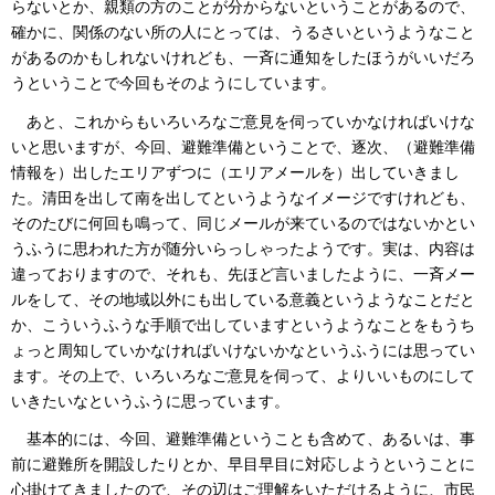
らないとか、親類の方のことが分からないということがあるので、
確かに、関係のない所の人にとっては、うるさいというようなこと
があるのかもしれないけれども、一斉に通知をしたほうがいいだろ
うということで今回もそのようにしています。
あと、これからもいろいろなご意見を伺っていかなければいけな
いと思いますが、今回、避難準備ということで、逐次、（避難準備
情報を）出したエリアずつに（エリアメールを）出していきまし
た。清田を出して南を出してというようなイメージですけれども、
そのたびに何回も鳴って、同じメールが来ているのではないかとい
うふうに思われた方が随分いらっしゃったようです。実は、内容は
違っておりますので、それも、先ほど言いましたように、一斉メー
ルをして、その地域以外にも出している意義というようなことだと
か、こういうふうな手順で出していますというようなことをもうち
ょっと周知していかなければいけないかなというふうには思ってい
ます。その上で、いろいろなご意見を伺って、よりいいものにして
いきたいなというふうに思っています。
基本的には、今回、避難準備ということも含めて、あるいは、事
前に避難所を開設したりとか、早目早目に対応しようということに
心掛けてきましたので、その辺はご理解をいただけるように、市民