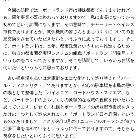
今回の訪問では、ポートランド市は姉妹都市でありますけれど
も、周年事業が既に終わっておりますので、私は市長になってから
初めてという訪問になります。その意味で、チャーリー・ヘイルズ
市長でありますとか、関係機関の皆さんとまちづくりについての意
見交換をさせていただきたいというふうに思っておりますし、そし
て、ポートランドは、長年、都市政策というものを推進するため
に、独自の都市開発実現システムの組織「ポートランド開発局」と
いうものをつくっておりますが、そこを訪問して、いろいろお話を
伺いたいというふうに思っております。
古い操車場あるいは倉庫街をエコな街として造り替えた「パー
ル・ディストリクト」でありますとか、都心の駐車場を市民の憩い
の場として整備した「パイオニア・コートハウス・スクエア」な
ど、ポートランドのまちづくりの象徴的な地域の視察を行いたいと
思っています。併せて、札幌とポートランドの姉妹都市提携をきっ
かけの一つとして造成されました「ポートランド日本庭園」という
ものがありまして、これが来年3月のリニューアルオープンに向けて
拡張工事を進めているというふうに伺っておりますので、そちらも
視察をしたいというふうに思います。