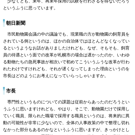
少なくとも、来年、再来年採用の試験を行わざるを得ないだろう
というふうに思っています。
朝日新聞
市民動物園会議の中の議論でも、現業職の方が動物園の飼育員を
されている例というのは、ほかの自治体ではほとんどなくなってい
るというようなお話がありましたけれども、なぜ、そもそも、飼育
員の待遇という面での改革が札幌市の場合は遅かったのか、いわゆ
る動物たちの急死事故が相次いで初めてこういうふうな改革が行わ
れたわけですけれども、それが遅くなってしまった理由というのを
市長はどのようにお考えになっていらっしゃいますか。
市長
専門性というものについての課題は従前からあったのだろうとい
うふうに思いますけれども、やはり、そこで、動物園だけで採用し
ていく職員、限られた職場で採用する職員というのは、将来的に異
動の可能性が非常に少ないので、全体の人事政策の中で整理し切れ
なかった部分もあるのかなというふうに思いますが、きっかけとし