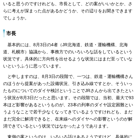
いると思うのですけれども、市長として、どの案がいいかとか、さ
らに考えが深まった点があるかどうか、その辺りをお聞きできます
でしょうか。
市長
基本的には、8月3日の4者（JR北海道、鉄道・運輸機構、北海
道、札幌市）協議から、事務方でのいろいろな話をしているという
状況です。具体的に方向性を出せるような状況にはまだ至っていな
いというふうに思っています。
と申しますのは、8月3日の段階で、一つは、鉄道・運輸機構さん
のほうから提案があった設備状況、引き込み線ですとか、そういっ
たものについてのダイヤ検討ということでJRさんから出てきたとい
う状況が8月3日だったと思います。その段階では、当初、最大で93
本ほど影響があるというものが、23本の列車のダイヤ設定困難とい
うようなことで若干少なくなってきているようですけれども、まだ
まだ完全に解消できると、在来線へのダイヤへの影響というのが解
消できているという状況ではなかったようであります。
東側の案というのは、いろいろ話はあるようですけど、具体的に