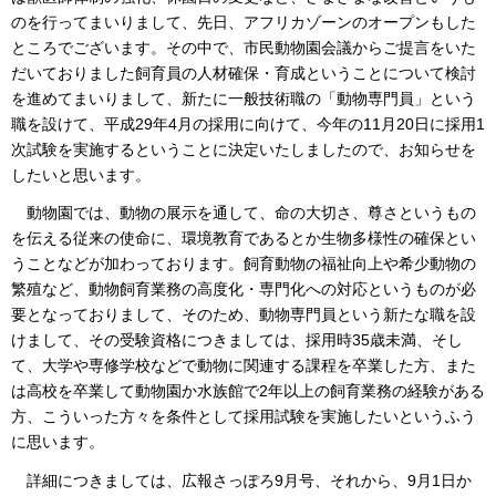
のを行ってまいりまして、先日、アフリカゾーンのオープンもした
ところでございます。その中で、市民動物園会議からご提言をいた
だいておりました飼育員の人材確保・育成ということについて検討
を進めてまいりまして、新たに一般技術職の「動物専門員」という
職を設けて、平成29年4月の採用に向けて、今年の11月20日に採用1
次試験を実施するということに決定いたしましたので、お知らせを
したいと思います。
動物園では、動物の展示を通して、命の大切さ、尊さというもの
を伝える従来の使命に、環境教育であるとか生物多様性の確保とい
うことなどが加わっております。飼育動物の福祉向上や希少動物の
繁殖など、動物飼育業務の高度化・専門化への対応というものが必
要となっておりまして、そのため、動物専門員という新たな職を設
けまして、その受験資格につきましては、採用時35歳未満、そし
て、大学や専修学校などで動物に関連する課程を卒業した方、また
は高校を卒業して動物園か水族館で2年以上の飼育業務の経験がある
方、こういった方々を条件として採用試験を実施したいというふう
に思います。
詳細につきましては、広報さっぽろ9月号、それから、9月1日か