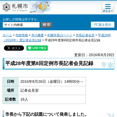
メニュ
札幌市
ー
お探しの情報は何ですか。
PC版を表示
ホーム
>
市政情報
>
市の概要
>
札幌市長のページ
>
市長記者会見
>
平成28年
（2016年）度記者会見記録
> 平成28年度第8回定例市長記者会見記録
更新日：2016年8月29日
平成28年度第8回定例市長記者会見記録
日時
2016年8月26日（金曜日）14時00分～
場所
記者会見室
記者数
16人
市長から下記の話題について発表しました。