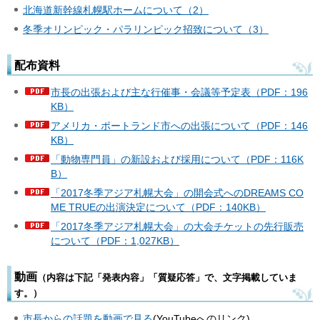
北海道新幹線札幌駅ホームについて（2）
冬季オリンピック・パラリンピック招致について（3）
配布資料
市長の出張および主な行催事・会議等予定表（PDF：196
KB）
アメリカ・ポートランド市への出張について（PDF：146
KB）
「動物専門員」の新設および採用について（PDF：116K
B）
「2017冬季アジア札幌大会」の開会式へのDREAMS CO
ME TRUEの出演決定について（PDF：140KB）
「2017冬季アジア札幌大会」の大会チケットの先行販売
について（PDF：1,027KB）
動画
（内容は下記「発表内容」「質疑応答」で、文字掲載していま
す。）
市長からの話題を動画で見る
(YouTubeへのリンク)