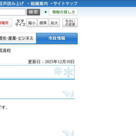
所
文字サイズ
縮小
標準
拡大
色合い
の変更
成過程
更新日：2025年12月10日
です。