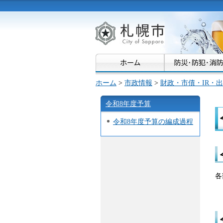
札幌市
ホーム
>
市政情報
>
財政・市債・IR・
令和8年度予算
令和8年度予算の編成過程
各