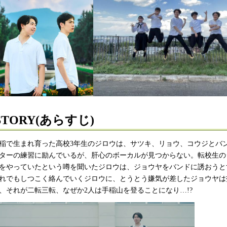
STORY(あらすじ)
稲で生まれ育った高校3年生のジロウは、サツキ、リョウ、コウジとバ
ターの練習に励んでいるが、肝心のボーカルが見つからない。転校生の
をやっていたという噂を聞いたジロウは、ジョウヤをバンドに誘おうと
れでもしつこく絡んでいくジロウに、とうとう嫌気が差したジョウヤは
、それが二転三転、なぜか2人は手稲山を登ることになり…!?