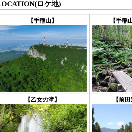
LOCATION(ロケ地)
【手稲山】
【手稲
【乙女の滝】
【前田