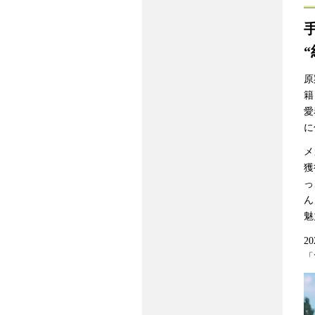
原
籍
愛
に
メ
獲
っ
ん
魅
2
「