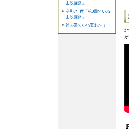
山映画祭」
令和7年度「第3回ていね
山映画祭」
第35回ていね夏あかり
北
が