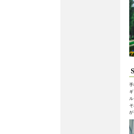
手
ギ
ル
そ
が