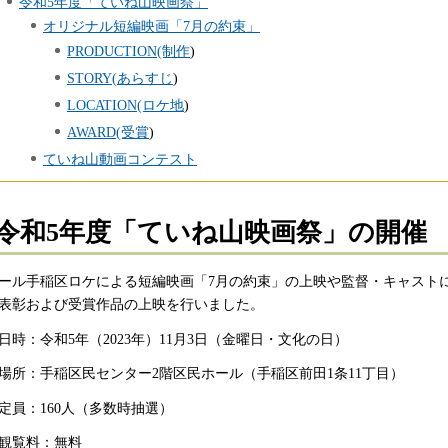
令和5年度「ていね山映画祭」
オリジナル短編映画「7月の約束」
PRODUCTION(制作
)
STORY(
あらすじ
)
LOCATION(ロケ地
)
AWARD(受賞
)
ていね山動画コンテスト
令和5年度「ていね山映画祭」の開催
ール手稲区ロケによる短編映画「7月の約束」の上映や監督・キャスト
表彰および受賞作品の上映を行いました。
日時：令和5年（2023年）11月3日（金曜日・文化の日）
場所：手稲区民センター2階区民ホール（手稲区前田1条11丁目）
定員：160人（多数時抽選）
観覧料：無料