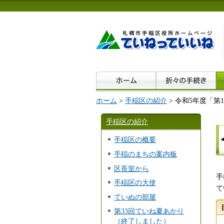
ホーム
>
手稲区の紹介
> 令和5年度「第
手稲区の紹介
手稲区の概要
手稲のまちの案内板
区長室から
手
手稲区の大使
て
ていぬの部屋
第33回ていね夏あかり
（終了しました）