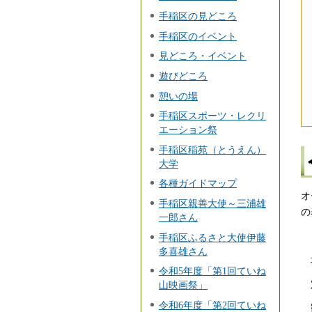
手稲区の見どころ
手稲区のイベント
見どころ・イベント
遊びどころ
憩いの場
手稲区スポーツ・レクリ
エーション祭
手稲区稲苑（とうえん）
大学
各種ガイドマップ
オ
手稲区親善大使～三浦雄
の
一郎さん
手稲区ふるさと大使伊藤
多喜雄さん
令和5年度「第1回ていね
山映画祭」
令和6年度「第2回ていね