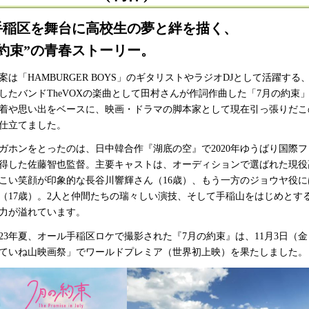
手稲区を舞台に高校生の夢と絆を描く、
“約束”の青春ストーリー。
案は「HAMBURGER BOYS」のギタリストやラジオDJとして活躍
したバンドTheVOXの楽曲として田村さんが作詞作曲した「7月の約
着や思い出をベースに、映画・ドラマの脚本家として現在引っ張りだこ
仕立てました。
ガホンをとったのは、日中韓合作『湖底の空』で2020年ゆうばり国際
得した佐藤智也監督。主要キャストは、オーディションで選ばれた現役
こい笑顔が印象的な長谷川響輝さん（16歳）、もう一方のジョウヤ役
（17歳）。2人と仲間たちの瑞々しい演技、そして手稲山をはじめとす
力が溢れています。
023年夏、オール手稲区ロケで撮影された『7月の約束』は、11月3日
ていね山映画祭」でワールドプレミア（世界初上映）を果たしました。