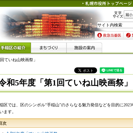
文字サイズ
縮小
救急当番医
緊急
1回ていね山映画祭」
令和5年度「第1回ていね山映画祭」
稲区では、区のシンボル“手稲山”のさらなる魅力発信などを目的に202
います。
目次