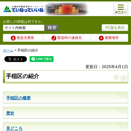
メニュ
ー
お探しの情報は何ですか。
PC版を表示
救急当番医
緊急時の連絡先
避難場所
ホーム
> 手稲区の紹介
更新日：2025年4月1日
手稲区の紹介
手稲区の概要
歴史
見どころ