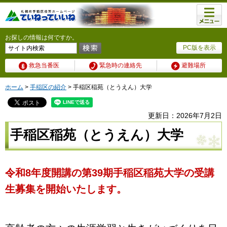
メニュ
ー
お探しの情報は何ですか。
PC版を表示
救急当番医
緊急時の連絡先
避難場所
ホーム
>
手稲区の紹介
> 手稲区稲苑（とうえん）大学
更新日：2026年7月2日
手稲区稲苑（とうえん）大学
令和8
年度開講の
第39
期手稲区稲苑大学の受講
生募集を開始いたします。