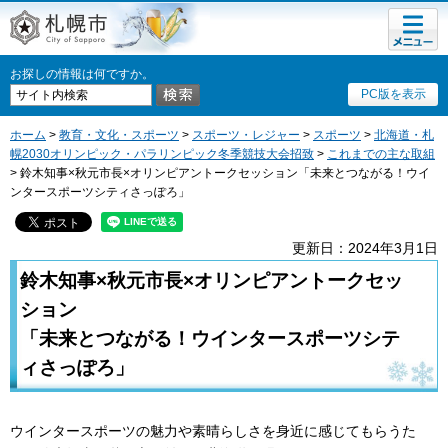
メニュ
札幌市
ー
お探しの情報は何ですか。
PC版を表示
ホーム
>
教育・文化・スポーツ
>
スポーツ・レジャー
>
スポーツ
>
北海道・札
幌2030オリンピック・パラリンピック冬季競技大会招致
>
これまでの主な取組
> 鈴木知事×秋元市長×オリンピアントークセッション「未来とつながる！ウイ
ンタースポーツシティさっぽろ」
更新日：2024年3月1日
鈴木知事×秋元市長×オリンピアントークセッ
ション
「未来とつながる！ウインタースポーツシテ
ィさっぽろ」
ウインタースポーツの魅力や素晴らしさを身近に感じてもらうた