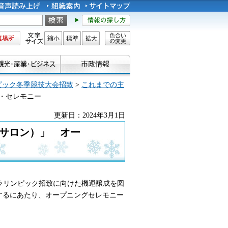
所
文字サイズ
縮小
標準
拡大
色合い
の変更
ピック冬季競技大会招致
>
これまでの主
グ・セレモニー
更新日：2024年3月1日
・サロン）」 オー
ラリンピック招致に向けた機運醸成を図
設するにあたり、オープニングセレモニー