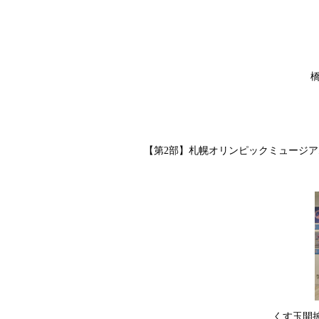
橋本
【第2部】札幌オリンピックミュージア
くす玉開披