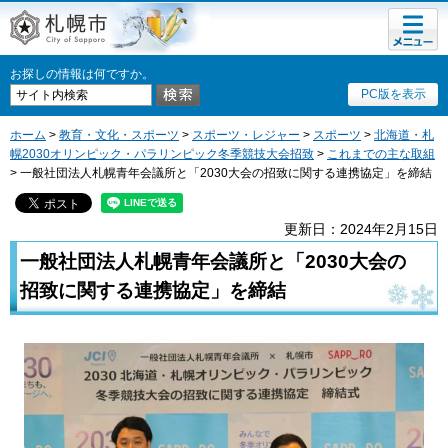
メニュ
札幌市
ー
お探しの情報は何ですか。
PC版を表示
ホーム
>
教育・文化・スポーツ
>
スポーツ・レジャー
>
スポーツ
>
北海道・札
幌2030オリンピック・パラリンピック冬季競技大会招致
>
これまでの主な取組
> 一般社団法人札幌青年会議所と「2030大会の招致に関する連携協定」を締結
更新日：2024年2月15日
一般社団法人札幌青年会議所と「2030大会の
招致に関する連携協定」を締結