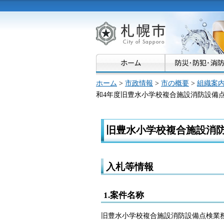
札幌市
ホーム
>
市政情報
>
市の概要
>
組織案
和4年度旧豊水小学校複合施設消防設備
旧豊水小学校複合施設消
入札等情報
1.案件名称
旧豊水小学校複合施設消防設備点検業