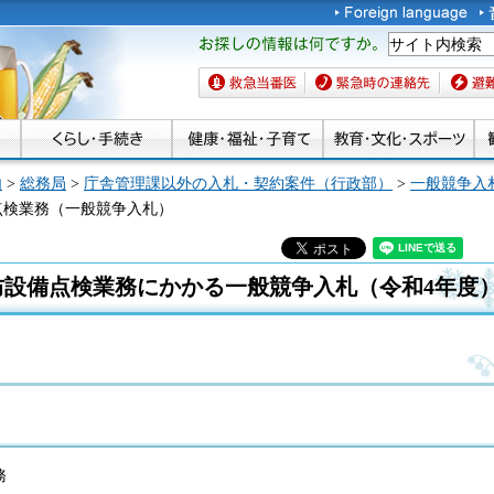
お探しの情報は何です
か。
救急当番医
緊急時の連絡先
避難場
内
>
総務局
>
庁舎管理課以外の入札・契約案件（行政部）
>
一般競争入
点検業務（一般競争入札）
防設備点検業務にかかる一般競争入札（令和4年度
務