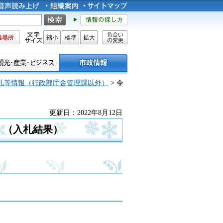
所
文字サイズ
縮小
標準
拡大
色合い
の変更
札等情報（行政部庁舎管理課以外）
> 令
更新日：2022年8月12日
）（入札結果）