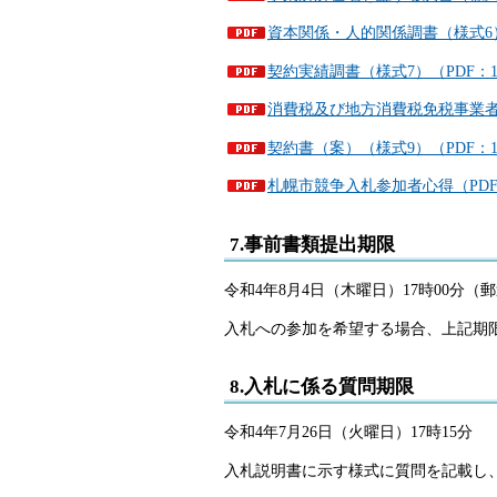
資本関係・人的関係調書（様式6）（
契約実績調書（様式7）（PDF：1
消費税及び地方消費税免税事業者申
契約書（案）（様式9）（PDF：1
札幌市競争入札参加者心得（PDF：
7.事前書類提出期限
令和4年8月4日（木曜日）17時00分
入札への参加を希望する場合、上記期限
8.入札に係る質問期限
令和4年7月26日（火曜日）17時15分
入札説明書に示す様式に質問を記載し