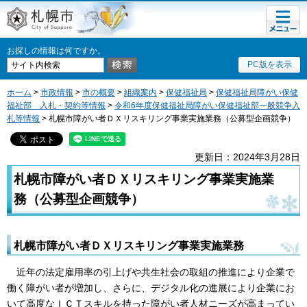
メニュ
札幌市
ー
お探しの情報は何ですか。
PC版を表示
ホーム
>
市政情報
>
市の概要
>
組織案内
>
保健福祉局
>
保健福祉局障がい保健
福祉部 入札・契約等情報
>
令和6年度保健福祉局障がい保健福祉部一般競争入
札等情報
> 札幌市障がい者ＤＸリスキリング事業実施業務（公募型企画競争）
更新日：2024年3月28日
札幌市障がい者ＤＸリスキリング事業実施業
務（公募型企画競争）
札幌市障がい者ＤＸリスキリング事業実施業務
近年の法定雇用率の引上げや共生社会の取組の推進により企業で
働く障がい者が増加し、さらに、デジタル化の進展により企業にお
いて高度なＩＣＴスキルを持った障がい者人材ニーズが高まってい