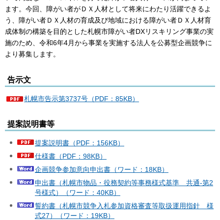
ます。今回、障がい者がＤＸ人材として将来にわたり活躍できるよ
う、障がい者ＤＸ人材の育成及び地域における障がい者ＤＸ人材育
成体制の構築を目的とした札幌市障がい者DXリスキリング事業の実
施のため、令和6年4月から事業を実施する法人を公募型企画競争に
より募集します。
告示文
札幌市告示第3737号（PDF：85KB）
提案説明書等
提案説明書（PDF：156KB）
仕様書（PDF：98KB）
企画競争参加意向申出書（ワード：18KB）
申出書（札幌市物品・役務契約等事務様式基準 共通-第2
号様式）（ワード：40KB）
誓約書（札幌市競争入札参加資格審査等取扱運用指針 様
式27）（ワード：19KB）