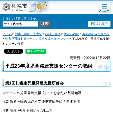
メニュ
札幌市
ー
お探しの情報は何ですか。
PC版を表示
ホーム
>
健康・福祉・子育て
>
福祉・介護
>
障がい福祉
>
事業者のみなさまへ
>
障害児通所支援
>
市内の児童発達支援センター
> 平成26年度 児童発達支援
センターの取組
更新日：2022年12月22日
平成26年度児童発達支援センターの取組
第1回札幌市児童発達支援研修会
≪テーマ≫児童発達支援-知っておきたい基礎知識-
≪対象者≫障害児通所支援事業所等に従事する者
≪開催月≫6月下旬から7月上旬