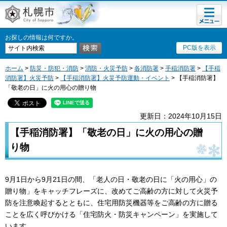
メニュ
札幌市
ー
お探しの情報は何ですか。
PC版を表示
ホーム
>
防災・防犯・消防
>
消防・火災予防
>
各消防署
>
手稲消防署
>
【手稲
消防署】火災予防
>
【手稲消防署】火災予防運動・イベント
> 【手稲消防署】
「敬老の日」に火の用心の贈り物
更新日：2024年10月15日
【手稲消防署】「敬老の日」に火の用心の贈
り物
9月1日から9月21日の間、「老人の日・敬老の日に「火の用心」の
贈り物」をキャッチフレーズに、改めてご高齢の方に対して火災予
防を注意喚起するとともに、住宅用防災機器等をご高齢の方に贈る
ことを広く呼びかける「住宅防火・防災キャンペーン」を実施して
います。