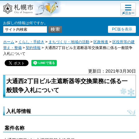
メニュ
札幌市
ー
お探しの情報は何ですか。
PC版を表示
ホーム
>
くらし・手続き
>
まちづくり・地域の活動
>
区政推進
>
区役所等の建
替え・整備
>
契約情報
> 大通西2丁目ビル主遮断器等交換業務に係る一般競争
入札について
更新日：2021年3月30日
大通西2丁目ビル主遮断器等交換業務に係る一
般競争入札について
入札等情報
案件名称