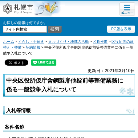
メニュ
札幌市
ー
お探しの情報は何ですか。
PC版を表示
ホーム
>
くらし・手続き
>
まちづくり・地域の活動
>
区政推進
>
区役所等の建
替え・整備
>
契約情報
> 中央区役所仮庁舎鋼製扉他錠前等整備業務に係る一般
競争入札について
更新日：2021年3月10日
中央区役所仮庁舎鋼製扉他錠前等整備業務に
係る一般競争入札について
入札等情報
案件名称