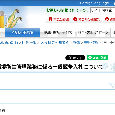
お探しの情報は何です
か。
救急当番医
緊急時の連絡先
避難場
地域の活動
>
区政推進
>
区役所等の建替え・整備
>
契約情報
> 旧中
環境衛生管理業務に係る一般競争入札について
業務