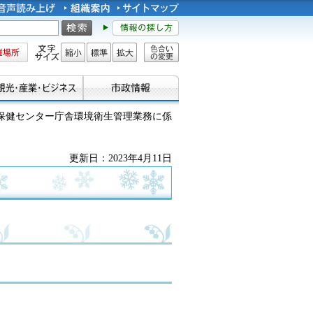
所
文字サイズ
縮小
標準
拡大
色合い
の変更
央保健センター庁舎環境衛生管理業務に係
更新日：2023年4月11日