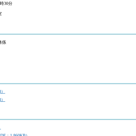
時30分
室
務係
B）
B）
）
：1,860KB）