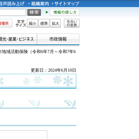
所
文字サイズ
縮小
標準
拡大
色合い
の変更
市地域活動保険（令和6年7月～令和7年6
更新日：2024年6月10日