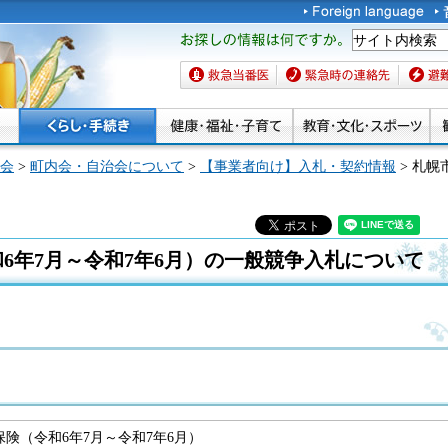
お探しの情報は何です
か。
救急当番医
緊急時の連絡先
避難場
会
>
町内会・自治会について
>
【事業者向け】入札・契約情報
> 札幌
6年7月～令和7年6月）の一般競争入札について
険（令和6年7月～令和7年6月）