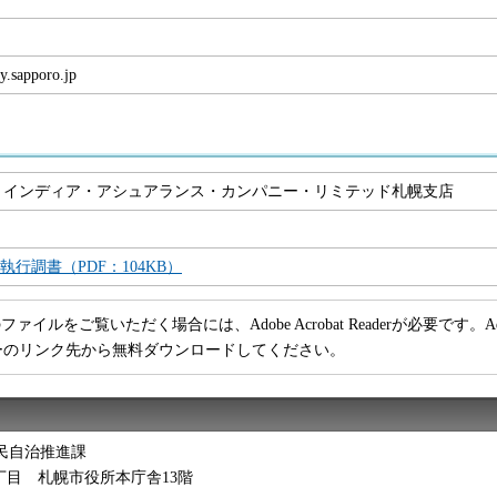
y.sapporo.jp
・インディア・アシュアランス・カンパニー・リミテッド札幌支店
執行調書（PDF：104KB）
ファイルをご覧いただく場合には、Adobe Acrobat Readerが必要です。Adob
ーのリンク先から無料ダウンロードしてください。
民自治推進課
西2丁目 札幌市役所本庁舎13階