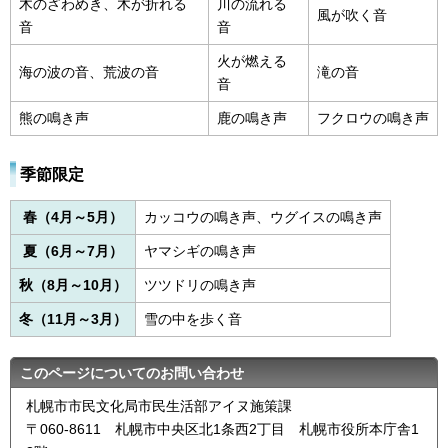
木のざわめき、木が折れる
川の流れる
風が吹く音
音
音
火が燃える
海の波の音、荒波の音
滝の音
音
熊の鳴き声
鹿の鳴き声
フクロウの鳴き声
季節限定
春（4月～5月）
カッコウの鳴き声、ウグイスの鳴き声
夏（6月～7月）
ヤマシギの鳴き声
秋（8月～10月）
ツツドリの鳴き声
冬（11月～3月）
雪の中を歩く音
このページについてのお問い合わせ
札幌市市民文化局市民生活部アイヌ施策課
〒060-8611 札幌市中央区北1条西2丁目 札幌市役所本庁舎1