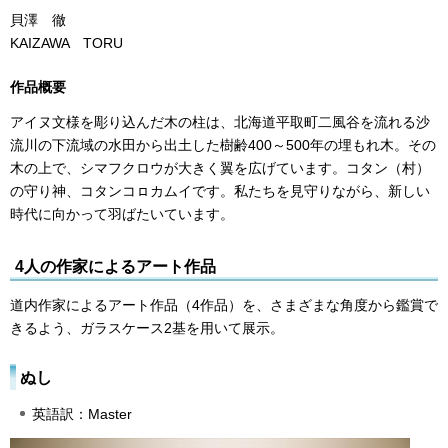
貝澤 徹
KAIZAWA TORU
作品概要
アイヌ文様を彫り込んだ木の柱は、北海道平取町二風谷を流れる沙
流川の下流域の水田から出土した樹齢400～500年の埋もれ木。その
木の上で、シマフクロウが大きく翼を広げています。コタン（村）
の守り神、コタンコㇿカムイです。私たちを見守りながら、新しい
時代に向かって羽ばたいています。
4人の作家によるアート作品
道内作家によるアート作品（4作品）を、さまざまな角度から鑑賞で
きるよう、ガラスケース2基を用いて展示。
ぬし
英語訳：Master