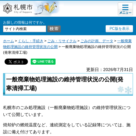
メニュ
札幌市
ー
お探しの情報は何ですか。
PC版を表示
ホーム
>
くらし・手続き
>
ごみ・リサイクル
>
ごみの計画、データ
>
一般廃棄
物処理施設の維持管理状況の公開
> 一般廃棄物処理施設の維持管理状況の公開
(発寒清掃工場)
更新日：2026年7月31日
一般廃棄物処理施設の維持管理状況の公開(発
寒清掃工場)
札幌市のごみ処理施設（一般廃棄物処理施設）の維持管理状況につ
いて公開しています。
焼却炉の燃焼温度など、連続測定をしている記録簿については、施
設に備え付けてあります。