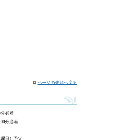
ページの先頭へ戻る
0分必着
00分必着
木曜日）予定