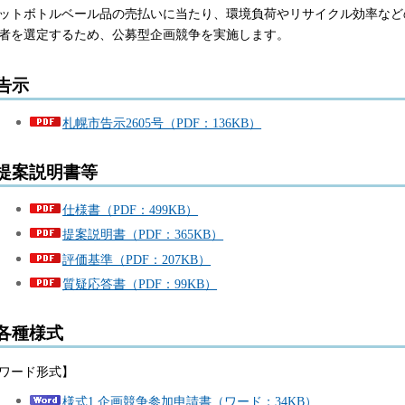
ットボトルベール品の売払いに当たり、環境負荷やリサイクル効率など
者を選定するため、公募型企画競争を実施します。
告示
札幌市告示2605号（PDF：136KB）
提案説明書等
仕様書（PDF：499KB）
提案説明書（PDF：365KB）
評価基準（PDF：207KB）
質疑応答書（PDF：99KB）
各種様式
ワード形式】
様式1 企画競争参加申請書（ワード：34KB）