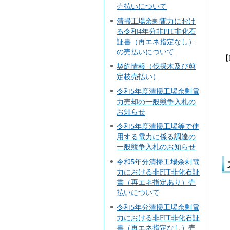
売払いについて
清掃工場余剰電力におけ
る令和4年分非FIT非化石
証書（再エネ指定なし）
の売払いについて
【
契約情報（伐採木及び剪
定枝売払い）
令和5年度清掃工場余剰電
力売却の一般競争入札の
お知らせ
令和5年度清掃工場等で使
用する電力に係る調達の
一般競争入札のお知らせ
令和5年分清掃工場余剰電
力における非FIT非化石証
書（再エネ指定あり）売
払いについて
令和5年分清掃工場余剰電
力における非FIT非化石証
書（再エネ指定なし）売