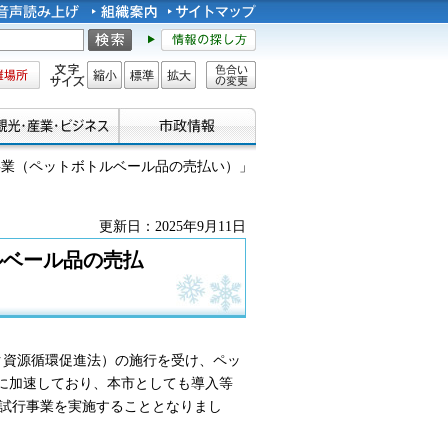
所
文字サイズ
縮小
標準
拡大
色合い
の変更
行事業（ペットボトルベール品の売払い）」
更新日：2025年9月11日
ルベール品の売払
ク資源循環促進法）の施行を受け、ペッ
的に加速しており、本市としても導入等
試行事業を実施することとなりまし