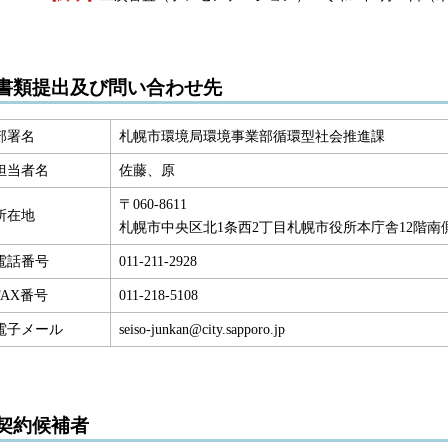
書類提出及び問い合わせ先
部署名
札幌市環境局環境事業部循環型社会推進課
担当者名
佐藤、原
〒060-8611
所在地
札幌市中央区北1条西2丁目札幌市役所本庁舎12階南
電話番号
011-211-2928
FAX番号
011-218-5108
電子メール
seiso-junkan@city.sapporo.jp
契約候補者