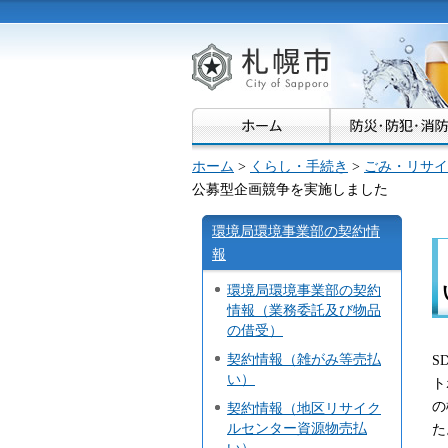
札幌市
ホーム
>
くらし・手続き
>
ごみ・リサイ
公募型企画競争を実施しました
環境局環境事業部の契約情
報
環境局環境事業部の契約
情報（業務委託及び物品
の借受）
契約情報（雑がみ等売払
S
い）
ト
の
契約情報（地区リサイク
ルセンター資源物売払
た
い）