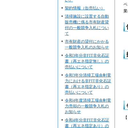
ペ
契約情報（缶売払い）
業
清掃施設に設置する自動
販売機に係る市有財産貸
付の一般競争入札につい
て
市有財産の貸付にかかる
一般競争入札のお知らせ
令和3年分非FIT非化石証
書（再エネ指定無し）の
売払いについて
令和3年分清掃工場余剰電
力における非FIT非化石証
書（再エネ指定あり）の
売払いについて
令和4年度清掃工場余剰電
力売却の一般競争入札の
お知らせ
【
令和4年分非FIT非化石証
書（再エネ指定あり）の