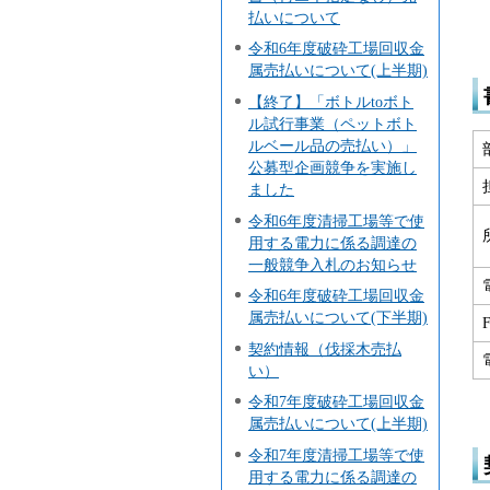
払いについて
令和6年度破砕工場回収金
属売払いについて(上半期)
【終了】「ボトルtoボト
ル試行事業（ペットボト
ルベール品の売払い）」
公募型企画競争を実施し
ました
令和6年度清掃工場等で使
用する電力に係る調達の
一般競争入札のお知らせ
令和6年度破砕工場回収金
属売払いについて(下半期)
契約情報（伐採木売払
い）
令和7年度破砕工場回収金
属売払いについて(上半期)
令和7年度清掃工場等で使
用する電力に係る調達の