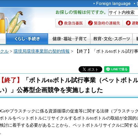
お探しの情報は何です
か。
救急当番医
緊急時の連絡先
避難場
クル
>
環境局環境事業部の契約情報
> 【終了】「ボトルtoボトル試
【終了】
「ボトルtoボトル試行事業（ペットボト
い）」公募型企画競争を実施しました
DGsやプラスチックに係る資源循環の促進等に関する法律（プラスチッ
ボトルをペットボトルにリサイクルするボトルtoボトルの取組が全国
検討に着手する必要があることから、ペットボトルリサイクルに関する
。