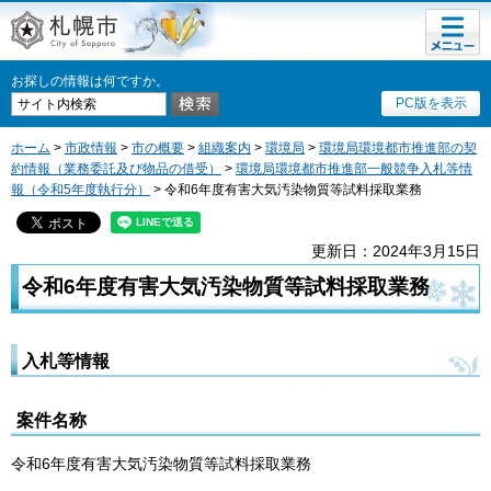
メニュ
札幌市
ー
お探しの情報は何ですか。
PC版を表示
ホーム
>
市政情報
>
市の概要
>
組織案内
>
環境局
>
環境局環境都市推進部の契
約情報（業務委託及び物品の借受）
>
環境局環境都市推進部一般競争入札等情
報（令和5年度執行分）
> 令和6年度有害大気汚染物質等試料採取業務
更新日：2024年3月15日
令和6年度有害大気汚染物質等試料採取業務
入札等情報
案件名称
令和6年度有害大気汚染物質等試料採取業務