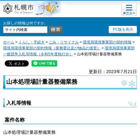
メニュ
札幌市
ー
お探しの情報は何ですか。
PC版を表示
ホーム
>
くらし・手続き
>
ごみ・リサイクル
>
環境局環境事業部の契約情報
>
環境局環境事業部の契約情報（業務委託及び物品の借受）
>
環境局環境事業部
一般競争入札等情報（令和5年度執行分）
> 山本処理場計量器整備業務
更新日：2023年7月21日
山本処理場計量器整備業務
入札等情報
案件名称
山本処理場計量器整備業務