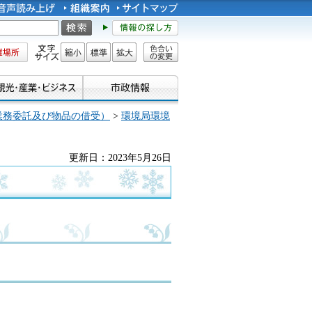
所
文字サイズ
縮小
標準
拡大
色合い
の変更
業務委託及び物品の借受）
>
環境局環境
更新日：2023年5月26日