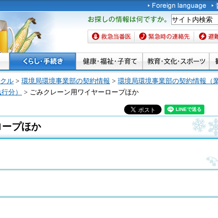
お探しの情報は何です
か。
救急当番医
緊急時の連絡先
避難場
クル
>
環境局環境事業部の契約情報
>
環境局環境事業部の契約情報（
執行分）
> ごみクレーン用ワイヤーロープほか
ロープほか