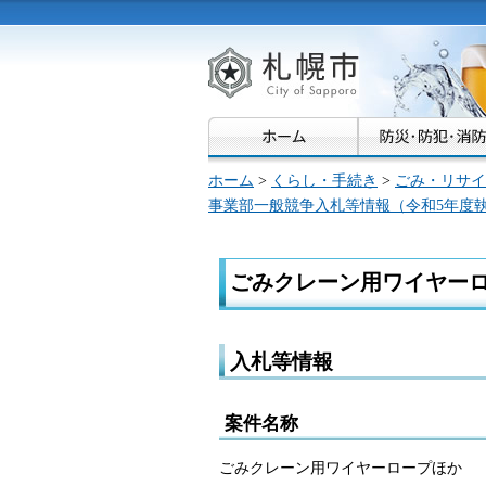
札幌市
ホーム
>
くらし・手続き
>
ごみ・リサイ
事業部一般競争入札等情報（令和5年度
ごみクレーン用ワイヤー
入札等情報
案件名称
ごみクレーン用ワイヤーロープほか