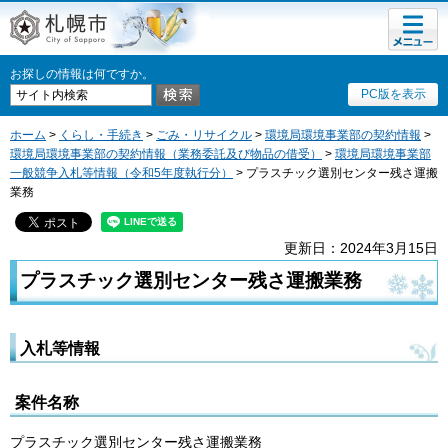
メニュ
札幌市
ー
お探しの情報は何ですか。
PC版を表示
ホーム
>
くらし・手続き
>
ごみ・リサイクル
>
環境局環境事業部の契約情報
>
環境局環境事業部の契約情報（業務委託及び物品の借受）
>
環境局環境事業部
一般競争入札等情報（令和5年度執行分）
> プラスチック選別センター残さ運搬
業務
更新日：2024年3月15日
プラスチック選別センター残さ運搬業務
入札等情報
案件名称
プラスチック選別センター残さ運搬業務