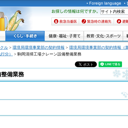
お探しの情報は何です
か。
救急当番医
緊急時の連絡先
避難場
クル
>
環境局環境事業部の契約情報
>
環境局環境事業部の契約情報（
執行分）
> 駒岡清掃工場クレーン設備整備業務
備整備業務