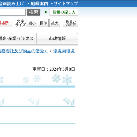
所
文字サイズ
縮小
標準
拡大
色合い
の変更
業務委託及び物品の借受）
>
環境局環境
更新日：2024年3月8日