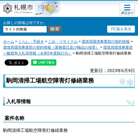
メニュ
札幌市
ー
お探しの情報は何ですか。
PC版を表示
ホーム
>
くらし・手続き
>
ごみ・リサイクル
>
環境局環境事業部の契約情報
>
環境局環境事業部の契約情報（業務委託及び物品の借受）
>
環境局環境事業部
一般競争入札等情報（令和5年度執行分）
> 駒岡清掃工場航空障害灯修繕業務
更新日：2023年6月9日
駒岡清掃工場航空障害灯修繕業務
入札等情報
案件名称
駒岡清掃工場航空障害灯修繕業務