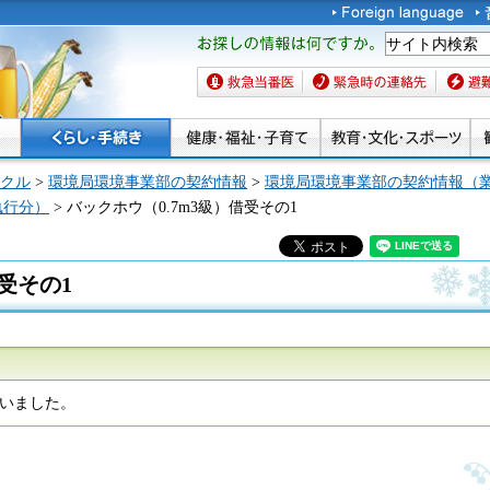
お探しの情報は何です
か。
救急当番医
緊急時の連絡先
避難場
クル
>
環境局環境事業部の契約情報
>
環境局環境事業部の契約情報（
執行分）
> バックホウ（0.7m3級）借受その1
受その1
行いました。