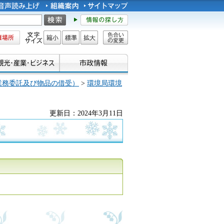
所
文字サイズ
縮小
標準
拡大
色合い
の変更
業務委託及び物品の借受）
>
環境局環境
更新日：2024年3月11日