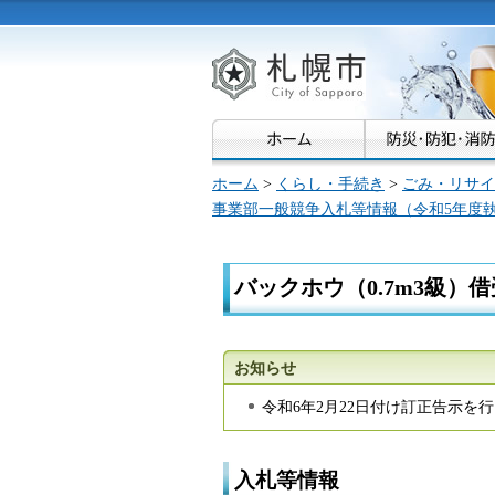
札幌市
ホーム
>
くらし・手続き
>
ごみ・リサイ
事業部一般競争入札等情報（令和5年度
バックホウ（0.7m3級）借
お知らせ
令和6年2月22日付け訂正告示を
入札等情報