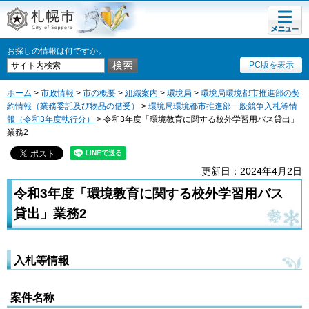
メニュ
札幌市
ー
お探しの情報は何ですか。
PC版を表示
ホーム
>
市政情報
>
市の概要
>
組織案内
>
環境局
>
環境局環境都市推進部の契
約情報（業務委託及び物品の借受）
>
環境局環境都市推進部一般競争入札等情
報（令和3年度執行分）
> 令和3年度「環境教育に関する校外学習用バス貸出」
業務2
更新日：2024年4月2日
令和3年度「環境教育に関する校外学習用バス
貸出」業務2
入札等情報
案件名称