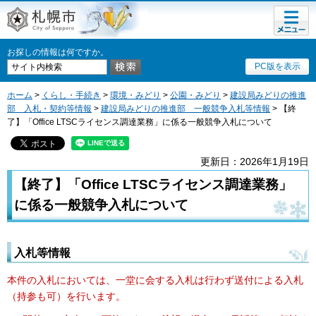
メニュ
札幌市
ー
お探しの情報は何ですか。
PC版を表示
ホーム
>
くらし・手続き
>
環境・みどり
>
公園・みどり
>
建設局みどりの推進
部 入札・契約等情報
>
建設局みどりの推進部 一般競争入札等情報
> 【終
了】「Office LTSCライセンス調達業務」に係る一般競争入札について
更新日：2026年1月19日
【終了】「Office LTSCライセンス調達業務」
に係る一般競争入札について
入札等情報
本件の入札においては、一堂に会する入札は行わず送付による入札
（持参も可）を行います。