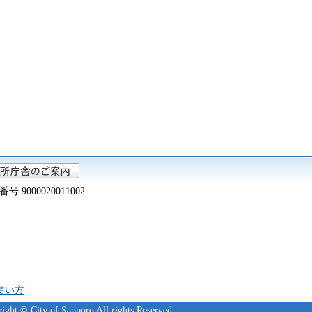
000020011002
の使い方
ight © City of Sapporo All rights Reserved.