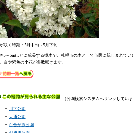
が咲く時期：5月中旬～5月下旬
さ3～5mほどに成長する樹木で、札幌市の木として市民に親しまれてい
、白や紫色の小花が多数咲きます。
（公園検索システムへリンクしていま
川下公園
大通公園
百合が原公園
創成川公園