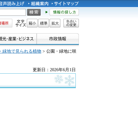
所
文字サイズ
縮小
標準
拡大
色合い
の変更
・緑地で見られる植物
> 公園・緑地に咲
更新日：2026年6月1日