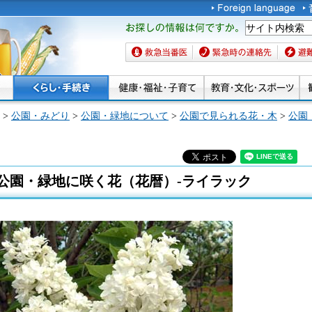
お探しの情報は何です
か。
救急当番医
緊急時の連絡先
避難場
>
公園・みどり
>
公園・緑地について
>
公園で見られる花・木
>
公園
公園・緑地に咲く花（花暦）-ライラック