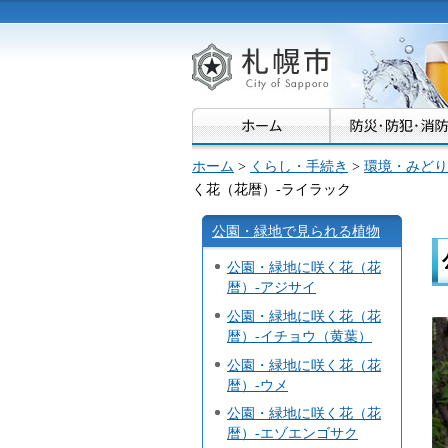
札幌市
ホーム
>
くらし・手続き
>
環境・みどり
く花（花暦）-ライラック
公園・緑地で見られる植物
公園・緑地に咲く花（花
暦）-アジサイ
公園・緑地に咲く花（花
暦）-イチョウ（黄葉）
公園・緑地に咲く花（花
暦）-ウメ
公園・緑地に咲く花（花
暦）-エゾエンゴサク