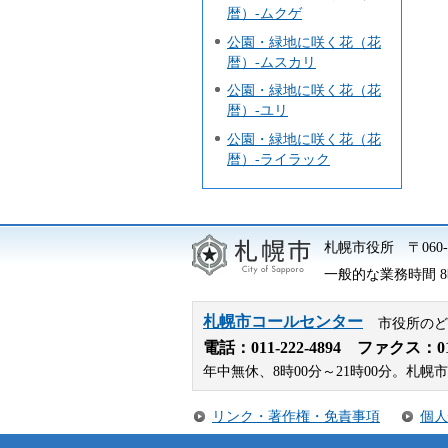
暦）-ムクゲ
公園・緑地に咲く花（花
暦）-ムスカリ
公園・緑地に咲く花（花
暦）-ユリ
公園・緑地に咲く花（花
暦）-ライラック
札幌市役所
〒06
一般的な業務時間 8時
札幌市コールセンター
市役所のど
電話：
011-222-4894
ファクス：011-
年中無休、8時00分～21時00分。
リンク・著作権・免責事項
個人