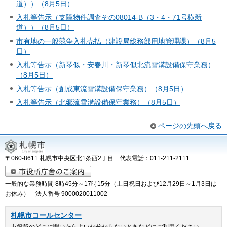
道））（8月5日）
入札等告示（支障物件調査その08014-B（3・4・71号横新
道））（8月5日）
市有地の一般競争入札売払（建設局総務部用地管理課）（8月5
日）
入札等告示（新琴似・安春川・新琴似北流雪溝設備保守業務）
（8月5日）
入札等告示（創成東流雪溝設備保守業務）（8月5日）
入札等告示（北郷流雪溝設備保守業務）（8月5日）
ページの先頭へ戻る
〒060-8611 札幌市中央区北1条西2丁目 代表電話：011-211-2111
一般的な業務時間 8時45分～17時15分（土日祝日および12月29日～1月3日は
お休み） 法人番号 9000020011002
札幌市コールセンター
市役所のどこに聞いたらよいか分からないときなどにご利用ください。