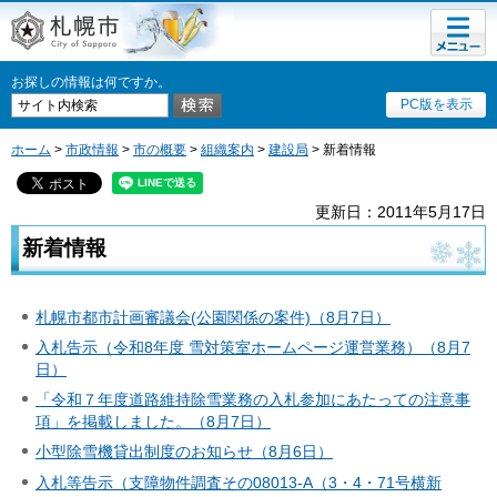
メニュ
札幌市
ー
お探しの情報は何ですか。
PC版を表示
ホーム
>
市政情報
>
市の概要
>
組織案内
>
建設局
> 新着情報
更新日：2011年5月17日
新着情報
札幌市都市計画審議会(公園関係の案件)（8月7日）
入札告示（令和8年度 雪対策室ホームページ運営業務）（8月7
日）
「令和７年度道路維持除雪業務の入札参加にあたっての注意事
項」を掲載しました。（8月7日）
小型除雪機貸出制度のお知らせ（8月6日）
入札等告示（支障物件調査その08013-A（3・4・71号横新