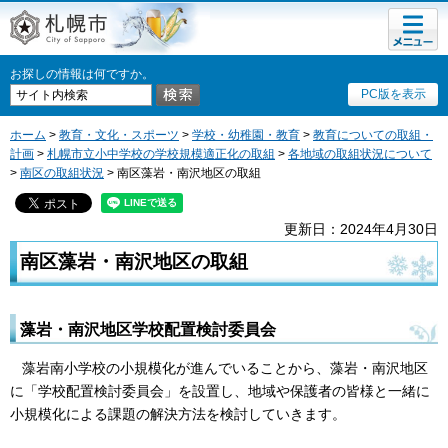
メニュ
札幌市
ー
お探しの情報は何ですか。
PC版を表示
ホーム
>
教育・文化・スポーツ
>
学校・幼稚園・教育
>
教育についての取組・
計画
>
札幌市立小中学校の学校規模適正化の取組
>
各地域の取組状況について
>
南区の取組状況
> 南区藻岩・南沢地区の取組
更新日：2024年4月30日
南区藻岩・南沢地区の取組
藻岩・南沢地区学校配置検討委員会
藻岩南小学校の小規模化が進んでいることから、藻岩・南沢地区
に「学校配置検討委員会」を設置し、地域や保護者の皆様と一緒に
小規模化による課題の解決方法を検討していきます。