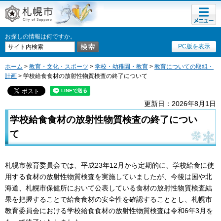
メニュ
札幌市
ー
お探しの情報は何ですか。
PC版を表示
ホーム
>
教育・文化・スポーツ
>
学校・幼稚園・教育
>
教育についての取組・
計画
> 学校給食食材の放射性物質検査の終了について
更新日：2026年8月1日
学校給食食材の放射性物質検査の終了につい
て
札幌市教育委員会では、平成23年12月から定期的に、学校給食に使
用する食材の放射性物質検査を実施していましたが、今後は国や北
海道、札幌市保健所において公表している食材の放射性物質検査結
果を把握することで給食食材の安全性を確認することとし、札幌市
教育委員会における学校給食食材の放射性物質検査は令和6年3月を