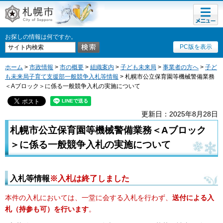
メニュ
札幌市
ー
お探しの情報は何ですか。
PC版を表示
ホーム
>
市政情報
>
市の概要
>
組織案内
>
子ども未来局
>
事業者の方へ
>
子ど
も未来局子育て支援部一般競争入札等情報
> 札幌市公立保育園等機械警備業務
＜Aブロック＞に係る一般競争入札の実施について
更新日：2025年8月28日
札幌市公立保育園等機械警備業務＜Aブロック
＞に係る一般競争入札の実施について
入札等情報
※入札は終了しました
本件の入札においては、一堂に会する入札を行わず、
送付による入
札（持参も可）を行います
。