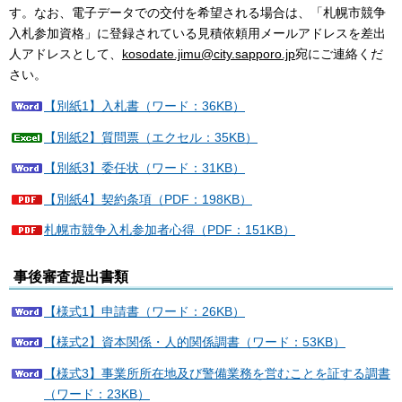
す。なお、電子データでの交付を希望される場合は、「札幌市競争
入札参加資格」に登録されている見積依頼用メールアドレスを差出
人アドレスとして、
kosodate.jimu@city.sapporo.jp
宛にご連絡くだ
さい。
【別紙1】入札書（ワード：36KB）
【別紙2】質問票（エクセル：35KB）
【別紙3】委任状（ワード：31KB）
【別紙4】契約条項（PDF：198KB）
札幌市競争入札参加者心得（PDF：151KB）
事後審査提出書類
【様式1】申請書（ワード：26KB）
【様式2】資本関係・人的関係調書（ワード：53KB）
【様式3】事業所所在地及び警備業務を営むことを証する調書
（ワード：23KB）