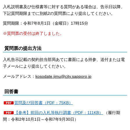
入札説明書及び仕様書等に対する質問がある場合は、告示日以降、
下記質問期限までに別紙2の質問票により提出してください。
質問期限：令和7年8月1日（金曜日）17時15分
※質問票の受付は終了しました。
質問票の提出方法
入札告示記載の契約担当部局あてに書面による持参、送付または電
子メールにより提出してください。
メールアドレス：
kosodate.jimu@city.sapporo.jp
回答書
質問及び回答書（PDF：75KB）
【参考】前回の入札等執行調書（PDF：111KB）
（履行期
間：令和2年10月1日～令和7年9月30日）