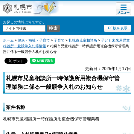
メニュ
札幌市
ー
お探しの情報は何ですか。
PC版を表示
ホーム
>
健康・福祉・子育て
>
子育て
>
札幌市児童相談所
>
子ども未来局児童
相談所一般競争入札等情報
> 札幌市児童相談所一時保護所用複合機保守管理業
務に係る一般競争入札のお知らせ
更新日：2025年1月17日
札幌市児童相談所一時保護所用複合機保守管
理業務に係る一般競争入札のお知らせ
案件名称
札幌市児童相談所一時保護所用複合機保守管理業務