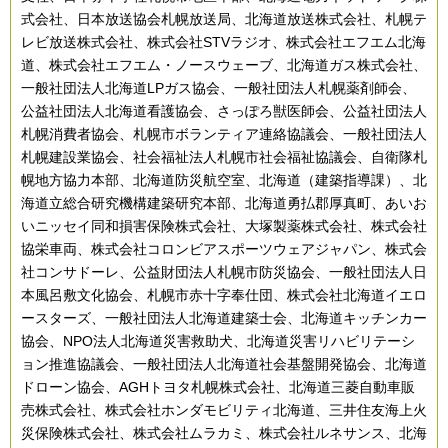
式会社、日本放送協会札幌放送局、北海道放送株式会社、札幌テ
レビ放送株式会社、株式会社STVラジオ、株式会社エフエム北海
道、株式会社エフエム・ノースウェーブ、北海道ガス株式会社、
一般社団法人北海道LPガス協会、一般社団法人札幌薬剤師会、
公益社団法人北海道看護協会、さっぽろ獣医師会、公益社団法人
札幌消費者協会、札幌市ボランティア連絡協議会、一般社団法人
札幌建設業協会、社会福祉法人札幌市社会福祉協議会、自衛隊札
幌地方協力本部、北海道防災航空室、北海道（建築指導課）、北
海道立総合研究機構建築研究本部、北海道勇払郡厚真町、あいお
いニッセイ同和損害保険株式会社、大塚製薬株式会社、株式会社
協栄車両、株式会社コロンビアスポーツウェアジャパン、株式会
社コンサドーレ、公益財団法人札幌市防災協会、一般社団法人日
本風呂敷文化協会、札幌市赤十字奉仕団、株式会社北海道イエロ
ースターズ、一般社団法人北海道建築士会、北海道キッチンカー
協会、NPO法人北海道災害救助犬、北海道災害リハビリテーシ
ョン推進協議会、一般社団法人北海道社会基盤開発協会、北海道
ドローン協会、AGHトヨタ札幌株式会社、北海道三菱自動車販
売株式会社、株式会社ホンダモビリティ北海道、三井住友海上火
災保険株式会社、株式会社ムラカミ、株式会社ルネサンス、北海