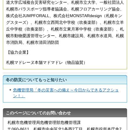
道大学広域複合災害研究センター、札幌市立大学、一般社団法人
札幌市パラスポーツ指導者協議会、札幌フロアカーリング協会、
株式会社JUMPFORALL、株式会社MONSTARdesign（札幌キン
グスターズ）、札幌市立西岡北中学校（吹奏楽部）、札幌市立羊
丘中学校（吹奏楽部）、札幌市立東月寒中学校（吹奏楽部）、札
幌市動物愛護管理センター、札幌市建設局、札幌市水道局、札幌
市消防局、札幌市清田消防団
【協力企業】
札幌マドレーヌ本舗マドマドレ（物品協賛）
冬の防災についてもっと知りたい
危機管理局「冬の災害への備え～今日からできるアクショ
ン！」
このページについてのお問い合わせ
札幌市危機管理局危機管理部危機管理課
〒060-8611 札幌市中央区北1条西2丁目 札幌市役所本庁舎7