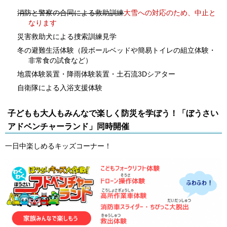
消防と警察の合同による救助訓練
大雪への対応のため、中止と
なります
災害救助犬による捜索訓練見学
冬の避難生活体験（段ボールベッドや簡易トイレの組立体験・
非常食の試食など）
地震体験装置・降雨体験装置・土石流3Dシアター
自衛隊による入浴支援体験
子どもも大人もみんなで楽しく防災を学ぼう！「ぼうさい
アドベンチャーランド」同時開催
一日中楽しめるキッズコーナー！