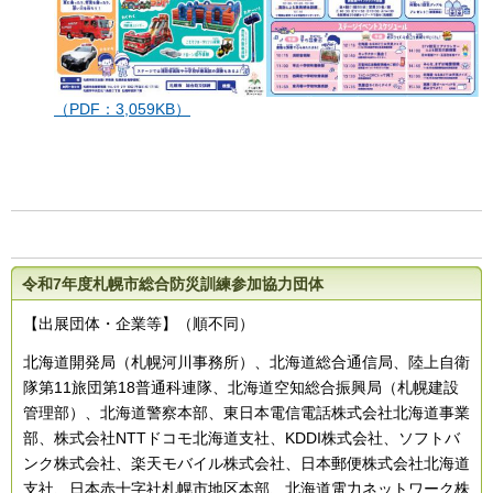
（PDF：3,059KB）
令和7年度札幌市総合防災訓練参加協力団体
【出展団体・企業等】（順不同）
北海道開発局（札幌河川事務所）、北海道総合通信局、陸上自衛
隊第11旅団第18普通科連隊、北海道空知総合振興局（札幌建設
管理部）、北海道警察本部、東日本電信電話株式会社北海道事業
部、株式会社NTTドコモ北海道支社、KDDI株式会社、ソフトバ
ンク株式会社、楽天モバイル株式会社、日本郵便株式会社北海道
支社、日本赤十字社札幌市地区本部、北海道電力ネットワーク株