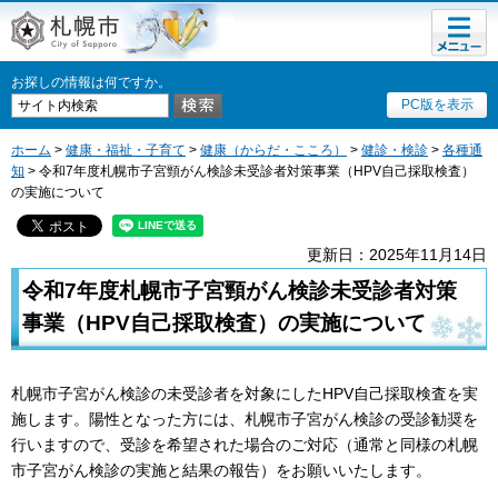
メニュ
札幌市
ー
お探しの情報は何ですか。
PC版を表示
ホーム
>
健康・福祉・子育て
>
健康（からだ・こころ）
>
健診・検診
>
各種通
知
> 令和7年度札幌市子宮頸がん検診未受診者対策事業（HPV自己採取検査）
の実施について
更新日：2025年11月14日
令和7年度札幌市子宮頸がん検診未受診者対策
事業（HPV自己採取検査）の実施について
札幌市子宮がん検診の未受診者を対象にしたHPV自己採取検査を実
施します。陽性となった方には、札幌市子宮がん検診の受診勧奨を
行いますので、受診を希望された場合のご対応（通常と同様の札幌
市子宮がん検診の実施と結果の報告）をお願いいたします。​​​​