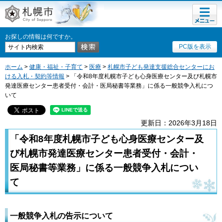
メニュ
札幌市
ー
お探しの情報は何ですか。
PC版を表示
ホーム
>
健康・福祉・子育て
>
医療
>
札幌市子ども発達支援総合センターにお
ける入札・契約等情報
> 「令和8年度札幌市子ども心身医療センター及び札幌市
発達医療センター患者受付・会計・医局秘書等業務」に係る一般競争入札につ
いて
更新日：2026年3月18日
「令和8年度札幌市子ども心身医療センター及
び札幌市発達医療センター患者受付・会計・
医局秘書等業務」に係る一般競争入札につい
て
一般競争入札の告示について