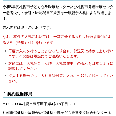
令和8年度札幌市子ども心身医療センター及び札幌市発達医療センタ
ー患者受付・会計・医局秘書等業務を一般競争入札により調達しま
す。
告示内容は以下のとおりです。
なお、本件の入札においては、一堂に会する入札は行わず送付によ
る入札（持参も可）を行います。
再度の入札を行うこととなった場合も、郵送又は持参により行い
ます。その際は電話にてご連絡いたします。
封筒には「入札件名」及び「入札書在中」の表示を目立つように
記載してください。
持参する場合でも、入札書は封筒に入れ、封印
して提出してくだ
さい。
1.契約担当部局
〒062-0934札幌市豊平区平岸4条18丁目1-21
札幌市保健福祉局障がい保健福祉部子ども発達支援総合センター地