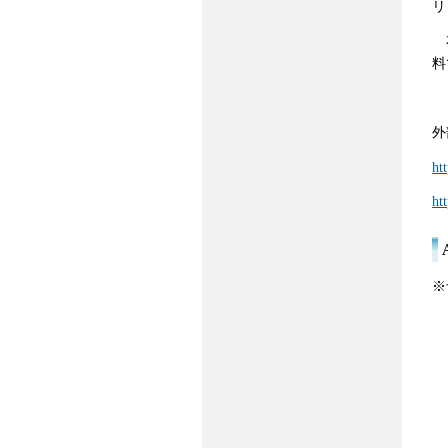
リ
本
料
外
ht
ht
※