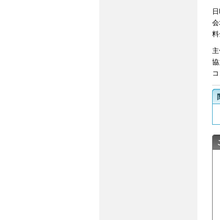
日
会
料
主
協
コ