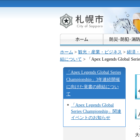
札幌市
ホーム
>
観光・産業・ビジネス
>
経済・
結について
> 「Apex Legends Global
「Apex Legends Global Series
Championship」3年連続開催
に向けた覚書の締結につい
て
「Apex Legends Global
Series Championship」関連
イベントのお知らせ
2
大会