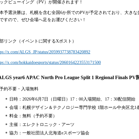
ックビューイング（PV）が開催されます！
予選決勝は、札幌を含む全国6か所でのPVが予定されており、大きな
ですので、ぜひ会場へ足をお運びください！
部リンク（イベントに関するXポスト）
tps://x.com/ALGS_JP/status/2059937738783420892
tps://x.com/hokkaidoesports/status/2060164223553171500
ALGS year6 APAC North Pro League Split 1 Regional Finals
予約不要・入場無料
日時：2026年6月7日（日曜日）17：00入場開始、17：30配信開始
会場：札幌デザイン＆テクノロジー専門学校 1階ホール中央区北1条西
料金：無料（予約不要）
主催：エレクトロニック・アーツ
協力：一般社団法人北海道eスポーツ協会