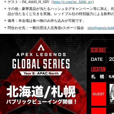
ゲスト：IM_AhhH_H_SRY（
https://x.com/im_Ahhh_sry
）
その他：豪華賞品が当たるハッシュタグキャンペーン等に加え、札
品が当たるくじ引きを実施。レッドブル社の特別協力による飲料
備考：本会場は食べ物のみ持ち込みが可能です。
問合わせ先：一般社団法人北海道eスポーツ協会
info@esports-hok