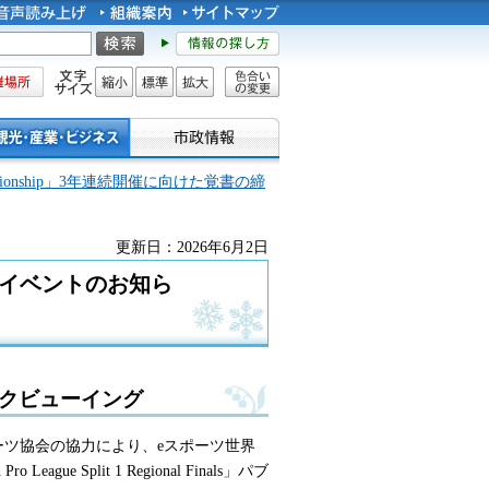
所
文字サイズ
縮小
標準
拡大
色合い
の変更
s Championship」3年連続開催に向けた覚書の締
更新日：2026年6月2日
hip」関連イベントのお知ら
パブリックビューイング
ーツ協会の協力により、eスポーツ世界
 League Split 1 Regional Finals」パブ