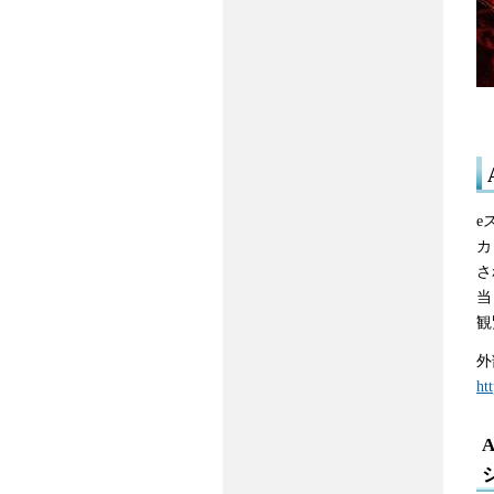
e
カ
さ
当
観
外
ht
A