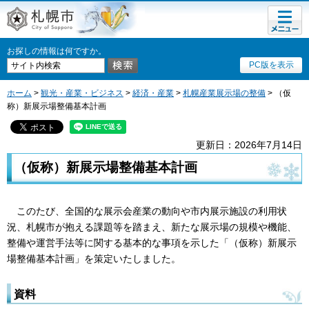
メニュ
札幌市
ー
お探しの情報は何ですか。
PC版を表示
ホーム
>
観光・産業・ビジネス
>
経済・産業
>
札幌産業展示場の整備
> （仮
称）新展示場整備基本計画
更新日：2026年7月14日
（仮称）新展示場整備基本計画
このたび、全国的な展示会産業の動向や市内展示施設の利用状
況、札幌市が抱える課題等を踏まえ、新たな展示場の規模や機能、
整備や運営手法等に関する基本的な事項を示した「（仮称）新展示
場整備基本計画」を策定いたしました。
資料