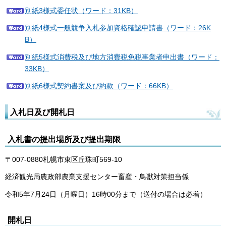
別紙3様式委任状（ワード：31KB）
別紙4様式一般競争入札参加資格確認申請書（ワード：26K
B）
別紙5様式消費税及び地方消費税免税事業者申出書（ワード：
33KB）
別紙6様式契約書案及び約款（ワード：66KB）
入札日及び開札日
入札書の提出場所及び提出期限
〒007-0880札幌市東区丘珠町569-10
経済観光局農政部農業支援センター畜産・鳥獣対策担当係
令和5年7月24日（月曜日）16時00分まで（送付の場合は必着）
開札日