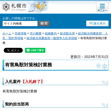
メニュ
札幌市
ー
お探しの情報は何ですか。
PC版を表示
ホーム
>
市政情報
>
市の概要
>
組織案内
>
経済観光局
>
経済観光局農政部 入
札・契約等情報
>
経済観光局農政部一般競争入札等情報
> 有害鳥獣対策検討業
務
更新日：2023年7月31日
有害鳥獣対策検討業務
入札案件
【入札終了】
有害鳥獣対策検討業務
契約担当部局