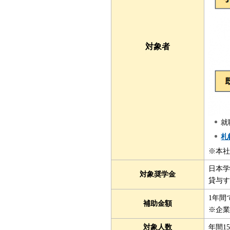
対象者
就
札
※本
日本学
対象奨学金
貸与
1年間
補助金額
※企
対象人数
年間1