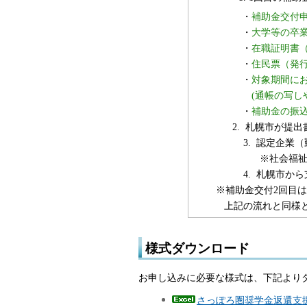
・
補助金交付
・
大学等の卒
・
在職証明書（
・
住民票（発
・
対象期間に
(通帳の写しや領
・
補助金の振込
2. 札幌市が提出書
3. 認定企業（勤務
※社会福祉法人、そ
4. 札幌市から支援
※補助金交付2回目は入社
上記の流れと同様と
様式ダウンロード
お申し込みに必要な様式は、下記より
さっぽろ圏奨学金返還支援