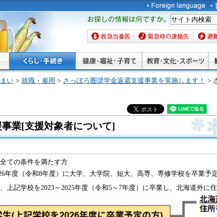
お探しの情報は何です
か。
救急当番医
緊急時の連絡先
避難場
まい
>
就職・雇用
>
さっぽろ圏奨学金返還支援事業を実施します！
>
事業[支援対象者について]
の全ての条件を満たす方
026年度（令和8年度）に大学、大学院、短大、高専、専修学校を卒業予
、上記学校を2023～2025年度（令和5～7年度）に卒業し、北海道外に