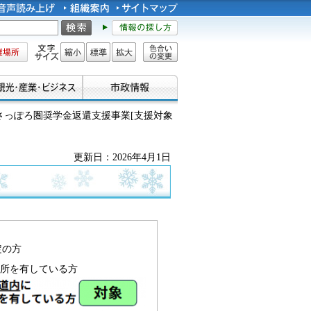
所
文字サイズ
縮小
標準
拡大
色合い
の変更
 さっぽろ圏奨学金返還支援事業[支援対象
更新日：2026年4月1日
定の方
住所を有している方