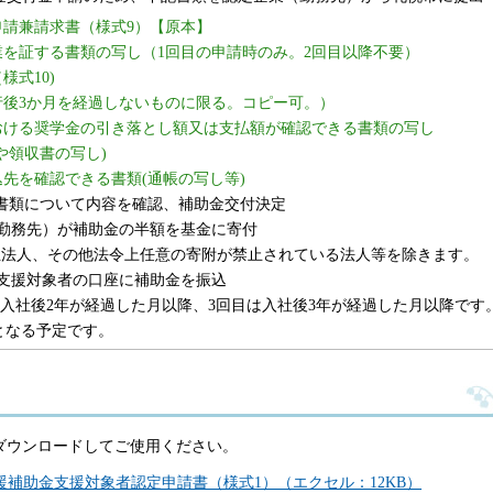
申請兼請求書（様式9）【原本】
業を証する書類の写し（1回目の申請時のみ。2回目以降不要）
様式10)
行後3か月を経過しないものに限る。コピー可。）
おける奨学金の引き落とし額又は支払額が確認できる書類の写し
収書の写し)
先を確認できる書類(通帳の写し等)
類について内容を確認、補助金交付決定
先）が補助金の半額を基金に寄付
の他法令上任意の寄附が禁止されている法人等を除きます。
対象者の口座に補助金を振込
後2年が経過した月以降、3回目は入社後3年が経過した月​​以降です
なる予定です。
ダウンロードしてご使用ください。
補助金支援対象者認定申請書（様式1）（エクセル：12KB）