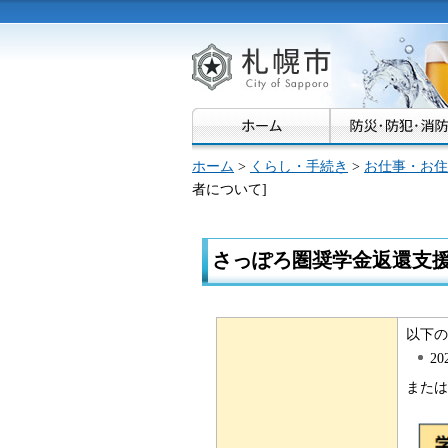
札幌市
ホーム
>
くらし・手続き
>
お仕事・お住
者について]
さっぽろ圏奨学金返還支援
以下
2
または