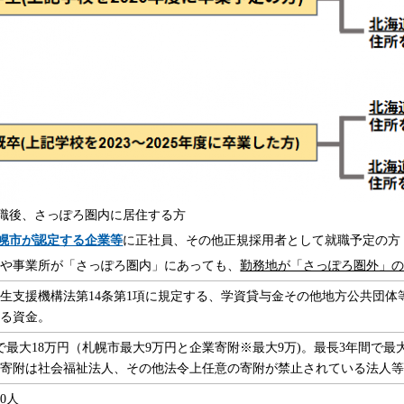
職後、さっぽろ圏内に居住する方
幌市が認定する企業等
に正社員、その他正規採用者として就職予定の方
社や事業所が「さっぽろ圏内」にあっても、
勤務地が「さっぽろ圏外」
生支援機構法第14条第1項に規定する、学資貸与金その他地方公共団体
する資金。
で最大18万円（札幌市最大9万円と企業寄附※最大9万)。最長3年間で最大
業寄附は社会福祉法人、その他法令上任意の寄附が禁止されている法人
50人