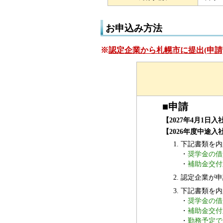
お申込み方法
※
認定企業から札幌市に提出(申請
■
申請
【2027年4月1日入社
【2026年度中途入
下記書類を内
・
奨学金の借
・
補助金交付
認定企業が申
下記書類を内
・
奨学金の借
・
補助金交付
・
勤務予定で