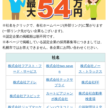
※社名をクリックで、各社ホームページ(外部リンク)に繋がります
(一部リンク先がない企業もございます)。
※認定企業の掲載順は順不同です。
※本ページで掲載している認定企業の採用募集等につきましては、
札幌市ではお答えできません。各企業にお問い合わせください。
社名
株式会社フアスト・フ
株式会社two.seve
株式会社ノー
ード・サービス
n
ス・トラックス
株式会社テックサ
株式会社アドレ
株式会社FF
プライ
カートピアジャン
株式会社自動車
株式会社アスビック
ボ株式会社
検査場
株式会社ジョブマーケ
インハウスコミッ
公益財団法人北