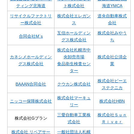
ティング北海道
ト株式会社
海道YMCA
リサイクルファクトリ
株式会社エレガン
道央自動車株式
ー株式会社
ス
会社
互信ホールディン
株式会社みやう
合同会社M`s
グス株式会社
ち
株式会社札幌市中
カネシメホールディン
央卸売市場
株式会社公清企
グス株式会社
食品衛生検査セン
業
ター
株式会社ビーエ
BAAAN合同会社
クウカン株式会社
ステクニカ
株式会社マーキュ
ニッコー保障株式会社
株式会社HBN
リー
三愛自動車工業株
株式会社Ｓｕｎ
株式会社Gプラン
式会社
Ｒｉｖｅｒ
株式会社 リペアサー
一般社団法人札幌