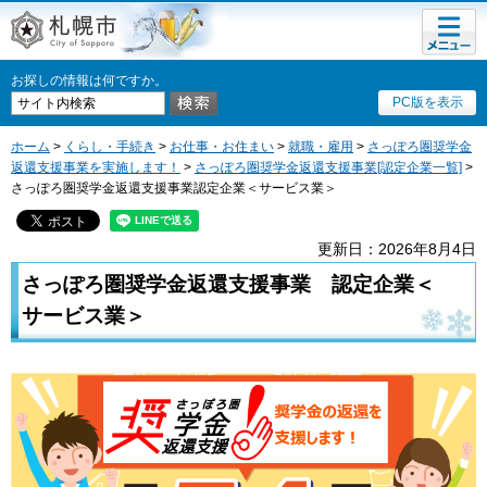
メニュ
札幌市
ー
お探しの情報は何ですか。
PC版を表示
ホーム
>
くらし・手続き
>
お仕事・お住まい
>
就職・雇用
>
さっぽろ圏奨学金
返還支援事業を実施します！
>
さっぽろ圏奨学金返還支援事業[認定企業一覧]
>
さっぽろ圏奨学金返還支援事業認定企業＜サービス業＞
更新日：2026年8月4日
さっぽろ圏奨学金返還支援事業
認定企業＜
サービス業＞