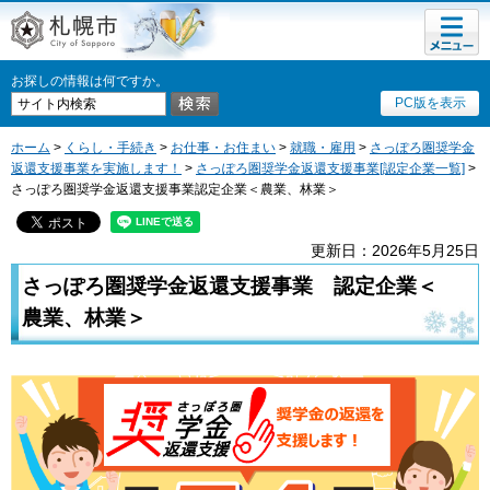
メニュ
札幌市
ー
お探しの情報は何ですか。
PC版を表示
ホーム
>
くらし・手続き
>
お仕事・お住まい
>
就職・雇用
>
さっぽろ圏奨学金
返還支援事業を実施します！
>
さっぽろ圏奨学金返還支援事業[認定企業一覧]
>
さっぽろ圏奨学金返還支援事業認定企業＜農業、林業＞
更新日：2026年5月25日
さっぽろ圏奨学金返還支援事業
認定企業＜
農業、林業＞